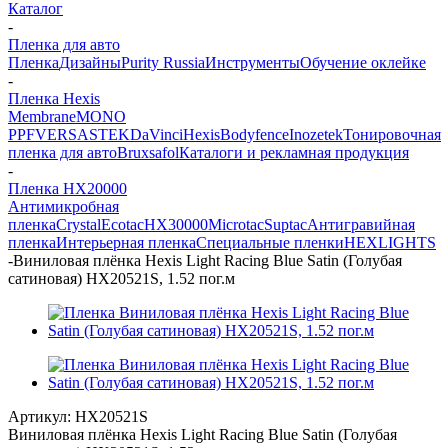
Каталог
-
Пленка для авто
Пленка
Дизайны
Purity Russia
Инструменты
Обучение оклейке
-
Пленка Hexis
Membrane
MONO
PPF
VERSA
STEK
DaVinci
Hexis
Bodyfence
Inozetek
Тонировочная
пленка для авто
Bruxsafol
Каталоги и рекламная продукция
-
Пленка HX20000
Антимикробная
пленка
Crystal
Ecotac
HX30000
Microtac
Suptac
Антигравийная
пленка
Интерьерная пленка
Специальные пленки
HEXLIGHTS
-
Виниловая плёнка Hexis Light Racing Blue Satin (Голубая
сатиновая) HX20521S, 1.52 пог.м
Артикул:
HX20521S
Виниловая плёнка Hexis Light Racing Blue Satin (Голубая