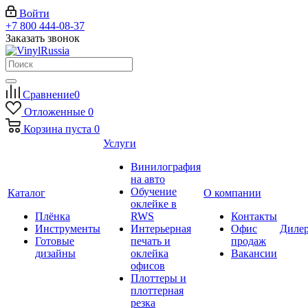
Войти
+7 800 444-08-37
Заказать звонок
Сравнение
0
Отложенные
0
Корзина
пуста
0
Услуги
Винилография
на авто
Обучение
Каталог
О компании
оклейке в
Плёнка
RWS
Контакты
Инструменты
Интерьерная
Офис
Диле
Готовые
печать и
продаж
дизайны
оклейка
Вакансии
офисов
Плоттеры и
плоттерная
резка