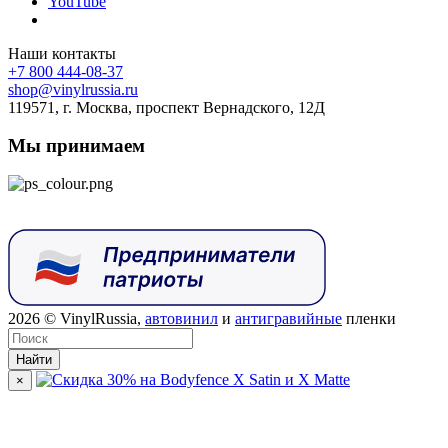
YouTube
Наши контакты
+7 800 444-08-37
shop@vinylrussia.ru
119571,
г. Москва
, проспект Вернадского, 12Д
Мы принимаем
2026
© VinylRussia,
автовинил
и
антигравийные
пленки
Найти
×