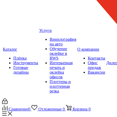
Услуги
Винилография
на авто
Обучение
Каталог
О компании
оклейке в
Плёнка
RWS
Контакты
Инструменты
Интерьерная
Офис
Диле
Готовые
печать и
продаж
дизайны
оклейка
Вакансии
офисов
Плоттеры и
плоттерная
резка
Сравнение
0
Отложенные
0
Корзина
0