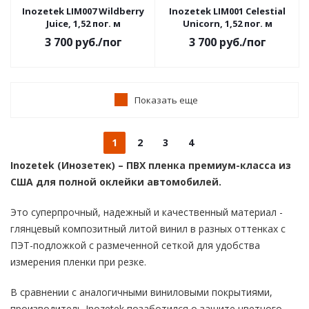
Inozetek LIM007 Wildberry
Inozetek LIM001 Celestial
Juice, 1,52 пог. м
Unicorn, 1,52 пог. м
3 700
руб.
/пог
3 700
руб.
/пог
Показать еще
1
2
3
4
Inozetek (Инозетек) – ПВХ пленка премиум-класса из
США для полной оклейки автомобилей.
Это суперпрочный, надежный и качественный материал -
глянцевый композитный литой винил в разных оттенках с
ПЭТ-подложкой с размеченной сеткой для удобства
измерения пленки при резке.
В сравнении с аналогичными виниловыми покрытиями,
производитель Inozetek позаботился о защите цветного