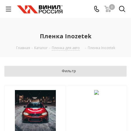
0
Пленка Inozetek
Главная
-
Каталог
-
Пленка для авто
-
Пленка Inozetek
Фильтр
АКЦИЯ