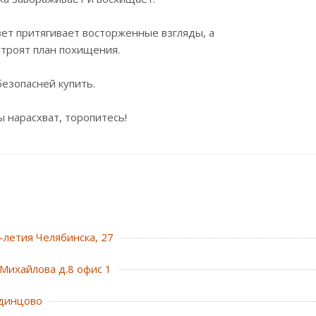
ет притягивает восторженные взгляды, а
троят план похищения.
безопасней купить.
нарасхват, торопитесь!
0-летия Челябинска, 27
Михайлова д.8 офис 1
динцово