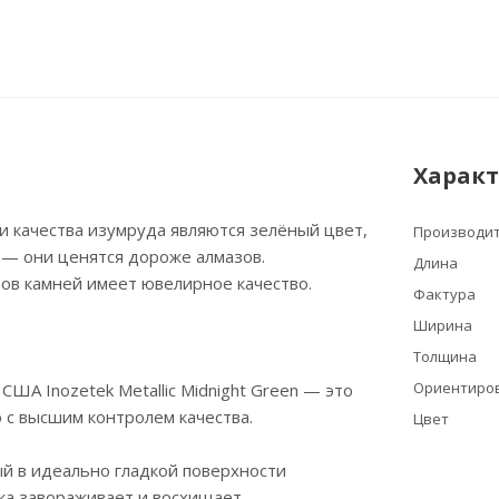
Харак
 качества изумруда являются зелёный цвет,
Производи
 — они ценятся дороже алмазов.
Длина
ов камней имеет ювелирное качество.
Фактура
Ширина
Толщина
Ориентиров
США Inozetek Metallic Midnight Green — это
 с высшим контролем качества.
Цвет
 в идеально гладкой поверхности
ка завораживает и восхищает.