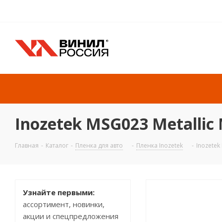
Inozetek MSG023 Metallic 
Главная
-
Каталог
-
Пленка для авто
-
Пленка Inozetek
-
Inozetek
Узнайте первыми:
ассортимент, новинки,
АКЦИЯ
акции и спецпредложения