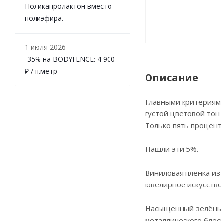
Поликапролактон вместо
полиэфира.
1 июля 2026
-35% на BODYFENCE: 4 900
₽ / п.метр
Описание
Главными критериями
густой цветовой тон
Только пять процент
Нашли эти 5%.
Виниловая плёнка из 
ювелирное искусство
Насыщенный зелёный
металлического блес