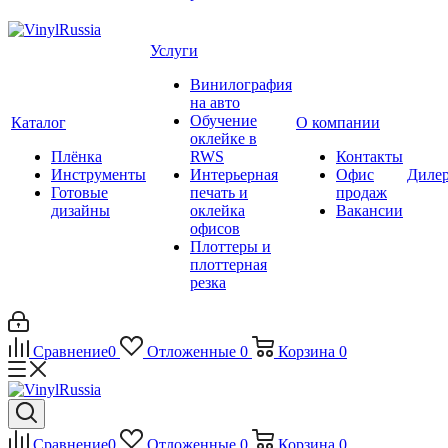
Услуги
Винилография
на авто
Обучение
Каталог
О компании
оклейке в
Плёнка
RWS
Контакты
Инструменты
Интерьерная
Офис
Диле
Готовые
печать и
продаж
дизайны
оклейка
Вакансии
офисов
Плоттеры и
плоттерная
резка
Сравнение
0
Отложенные
0
Корзина
0
Сравнение
0
Отложенные
0
Корзина
0