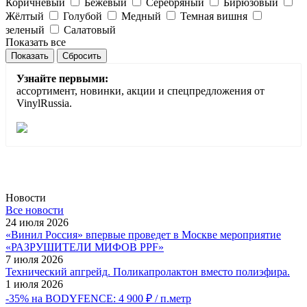
Коричневый
Бежевый
Серебряный
Бирюзовый
Жёлтый
Голубой
Медный
Темная вишня
зеленый
Салатовый
Показать все
Сбросить
Узнайте первыми:
ассортимент, новинки, акции и спецпредложения от
VinylRussia.
Новости
Все новости
24 июля 2026
«Винил Россия» впервые проведет в Москве мероприятие
«РАЗРУШИТЕЛИ МИФОВ PPF»
7 июля 2026
Технический апгрейд. Поликапролактон вместо полиэфира.
1 июля 2026
-35% на BODYFENCE: 4 900 ₽ / п.метр