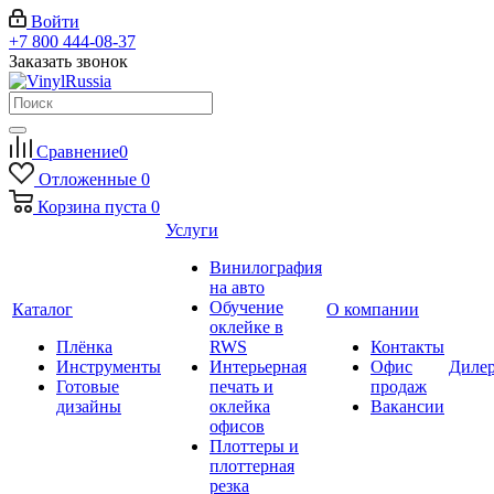
Войти
+7 800 444-08-37
Заказать звонок
Сравнение
0
Отложенные
0
Корзина
пуста
0
Услуги
Винилография
на авто
Обучение
Каталог
О компании
оклейке в
Плёнка
RWS
Контакты
Инструменты
Интерьерная
Офис
Диле
Готовые
печать и
продаж
дизайны
оклейка
Вакансии
офисов
Плоттеры и
плоттерная
резка