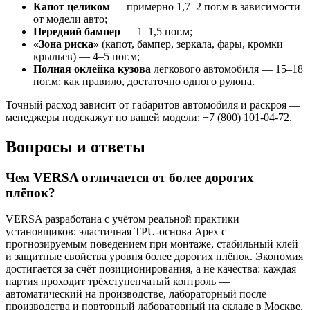
Капот целиком
— примерно 1,7–2 пог.м в зависимости
от модели авто;
Передний бампер
— 1–1,5 пог.м;
«Зона риска»
(капот, бампер, зеркала, фары, кромки
крыльев) — 4–5 пог.м;
Полная оклейка кузова
легкового автомобиля — 15–18
пог.м: как правило, достаточно одного рулона.
Точный расход зависит от габаритов автомобиля и раскроя —
менеджеры подскажут по вашей модели: +7 (800) 101-04-72.
Вопросы и ответы
Чем VERSA отличается от более дорогих
плёнок?
VERSA разработана с учётом реальной практики
установщиков: эластичная TPU-основа Apex с
прогнозируемым поведением при монтаже, стабильный клей
и защитные свойства уровня более дорогих плёнок. Экономия
достигается за счёт позиционирования, а не качества: каждая
партия проходит трёхступенчатый контроль —
автоматический на производстве, лабораторный после
производства и повторный лабораторный на складе в Москве.