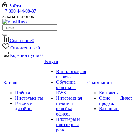
Войти
+7 800 444-08-37
Заказать звонок
Сравнение
0
Отложенные
0
Корзина
пуста
0
Услуги
Винилография
на авто
Обучение
Каталог
О компании
оклейке в
Плёнка
RWS
Контакты
Инструменты
Интерьерная
Офис
Диле
Готовые
печать и
продаж
дизайны
оклейка
Вакансии
офисов
Плоттеры и
плоттерная
резка