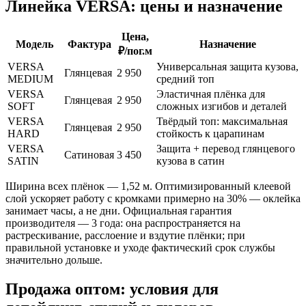
Линейка VERSA: цены и назначение
Цена,
Модель
Фактура
Назначение
₽/пог.м
VERSA
Универсальная защита кузова,
Глянцевая
2 950
MEDIUM
средний топ
VERSA
Эластичная плёнка для
Глянцевая
2 950
SOFT
сложных изгибов и деталей
VERSA
Твёрдый топ: максимальная
Глянцевая
2 950
HARD
стойкость к царапинам
VERSA
Защита + перевод глянцевого
Сатиновая
3 450
SATIN
кузова в сатин
Ширина всех плёнок — 1,52 м. Оптимизированный клеевой
слой ускоряет работу с кромками примерно на 30% — оклейка
занимает часы, а не дни. Официальная гарантия
производителя — 3 года: она распространяется на
растрескивание, расслоение и вздутие плёнки; при
правильной установке и уходе фактический срок службы
значительно дольше.
Продажа оптом: условия для