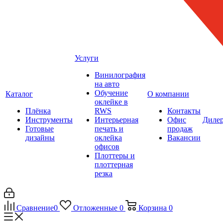
Услуги
Винилография
на авто
Обучение
Каталог
О компании
оклейке в
Плёнка
RWS
Контакты
Инструменты
Интерьерная
Офис
Диле
Готовые
печать и
продаж
дизайны
оклейка
Вакансии
офисов
Плоттеры и
плоттерная
резка
Сравнение
0
Отложенные
0
Корзина
0