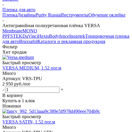
-
Пленка для авто
Пленка
Дизайны
Purity Russia
Инструменты
Обучение оклейке
-
Антигравийная полиуретановая плёнка VERSA
Membrane
MONO
PPF
STEK
DaVinci
Hexis
Bodyfence
Inozetek
Тонировочная пленка
для авто
Bruxsafol
Каталоги и рекламная продукция
Фильтр
Хит продаж
Быстрый просмотр
VERSA MEDIUM, 1.52 пог.м
Много
Артикул: VRS-TPU
2 950
руб.
/пог
-
+
В корзину
Купить в 1 клик
Новинки
Быстрый просмотр
VERSA SATIN, 1.52 пог.м
Много