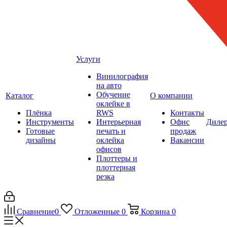
Услуги
Винилография
на авто
Обучение
Каталог
О компании
оклейке в
Плёнка
RWS
Контакты
Инструменты
Интерьерная
Офис
Диле
Готовые
печать и
продаж
дизайны
оклейка
Вакансии
офисов
Плоттеры и
плоттерная
резка
Сравнение
0
Отложенные
0
Корзина
0