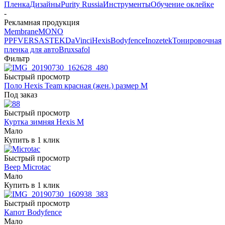
Пленка
Дизайны
Purity Russia
Инструменты
Обучение оклейке
-
Рекламная продукция
Membrane
MONO
PPF
VERSA
STEK
DaVinci
Hexis
Bodyfence
Inozetek
Тонировочная
пленка для авто
Bruxsafol
Фильтр
Быстрый просмотр
Поло Hexis Team красная (жен.) размер M
Под заказ
Быстрый просмотр
Куртка зимняя Hexis M
Мало
Купить в 1 клик
Быстрый просмотр
Веер Microtac
Мало
Купить в 1 клик
Быстрый просмотр
Капот Bodyfence
Мало