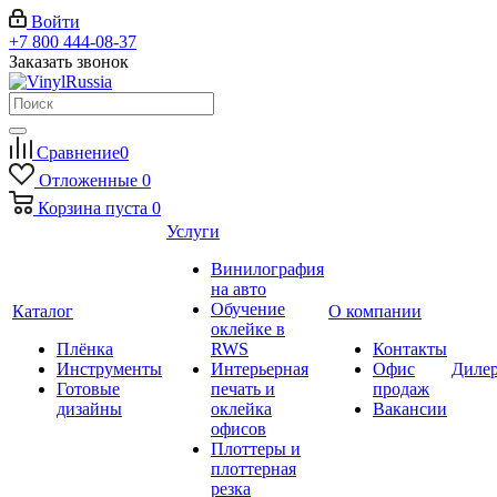
Войти
+7 800 444-08-37
Заказать звонок
Сравнение
0
Отложенные
0
Корзина
пуста
0
Услуги
Винилография
на авто
Обучение
Каталог
О компании
оклейке в
Плёнка
RWS
Контакты
Инструменты
Интерьерная
Офис
Диле
Готовые
печать и
продаж
дизайны
оклейка
Вакансии
офисов
Плоттеры и
плоттерная
резка