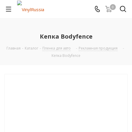
0
Кепка Bodyfence
Главная
-
Каталог
-
Пленка для авто
-
Рекламная продукция
-
Кепка Bodyfence