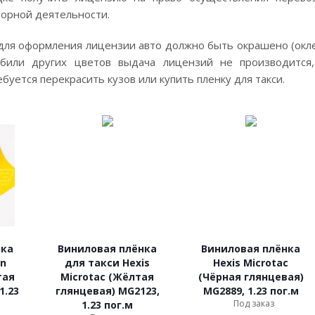
торной деятельности.
для оформления лицензии авто должно быть окрашено (окле
обили других цветов выдача лицензий не производится
буется перекрасить кузов или купить пленку для такси.
нка
Виниловая плёнка
Виниловая плёнка
on
для такси Hexis
Hexis Microtac
тая
Microtac (Жёлтая
(Чёрная глянцевая)
1.23
глянцевая) MG2123,
MG2889, 1.23 пог.м
Под заказ
1.23 пог.м