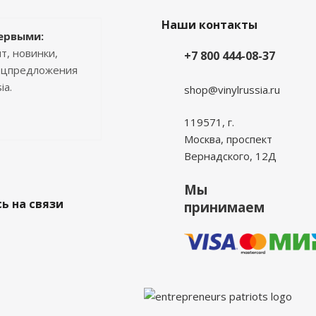
Наши контакты
ервыми:
т, новинки,
+7 800 444-08-37
пецпредложения
ia.
shop@vinylrussia.ru
119571,
г.
Москва
, проспект
Вернадского, 12Д
Мы
ь на связи
принимаем