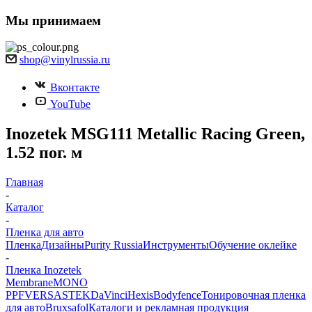
Мы принимаем
shop@vinylrussia.ru
Вконтакте
YouTube
Inozetek MSG111 Metallic Racing Green,
1.52 пог. м
Главная
-
Каталог
-
Пленка для авто
Пленка
Дизайны
Purity Russia
Инструменты
Обучение оклейке
-
Пленка Inozetek
Membrane
MONO
PPF
VERSA
STEK
DaVinci
Hexis
Bodyfence
Тонировочная пленка
для авто
Bruxsafol
Каталоги и рекламная продукция