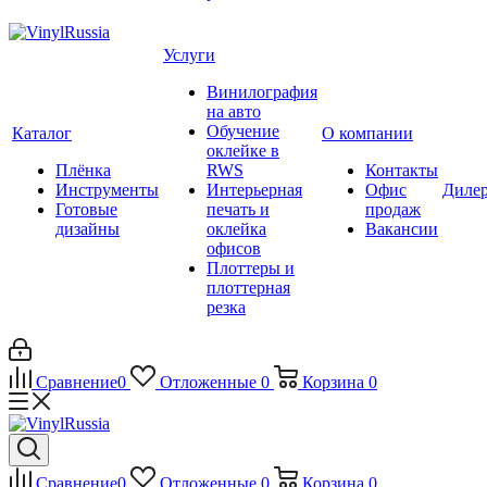
Услуги
Винилография
на авто
Обучение
Каталог
О компании
оклейке в
Плёнка
RWS
Контакты
Инструменты
Интерьерная
Офис
Диле
Готовые
печать и
продаж
дизайны
оклейка
Вакансии
офисов
Плоттеры и
плоттерная
резка
Сравнение
0
Отложенные
0
Корзина
0
Сравнение
0
Отложенные
0
Корзина
0