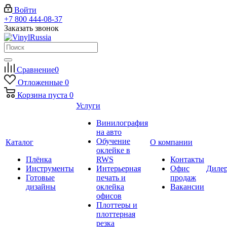
Войти
+7 800 444-08-37
Заказать звонок
Сравнение
0
Отложенные
0
Корзина
пуста
0
Услуги
Винилография
на авто
Обучение
Каталог
О компании
оклейке в
Плёнка
RWS
Контакты
Инструменты
Интерьерная
Офис
Диле
Готовые
печать и
продаж
дизайны
оклейка
Вакансии
офисов
Плоттеры и
плоттерная
резка