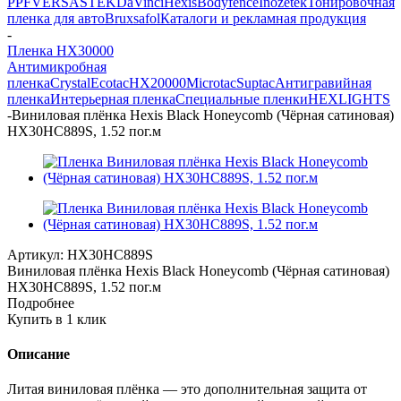
PPF
VERSA
STEK
DaVinci
Hexis
Bodyfence
Inozetek
Тонировочная
пленка для авто
Bruxsafol
Каталоги и рекламная продукция
-
Пленка HX30000
Антимикробная
пленка
Crystal
Ecotac
HX20000
Microtac
Suptac
Антигравийная
пленка
Интерьерная пленка
Специальные пленки
HEXLIGHTS
-
Виниловая плёнка Hexis Black Honeycomb (Чёрная сатиновая)
HX30HC889S, 1.52 пог.м
Артикул:
HX30HC889S
Виниловая плёнка Hexis Black Honeycomb (Чёрная сатиновая)
HX30HC889S, 1.52 пог.м
Подробнее
Купить в 1 клик
Описание
Литая виниловая плёнка — это дополнительная защита от