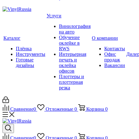
Услуги
Винилография
на авто
Обучение
Каталог
О компании
оклейке в
Плёнка
RWS
Контакты
Инструменты
Интерьерная
Офис
Диле
Готовые
печать и
продаж
дизайны
оклейка
Вакансии
офисов
Плоттеры и
плоттерная
резка
Сравнение
0
Отложенные
0
Корзина
0
Сравнение
0
Отложенные
0
Корзина
0