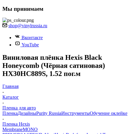
Мы принимаем
shop@vinylrussia.ru
Вконтакте
YouTube
Виниловая плёнка Hexis Black
Honeycomb (Чёрная сатиновая)
HX30HC889S, 1.52 пог.м
Главная
-
Каталог
-
Пленка для авто
Пленка
Дизайны
Purity Russia
Инструменты
Обучение оклейке
-
Пленка Hexis
Membrane
MONO