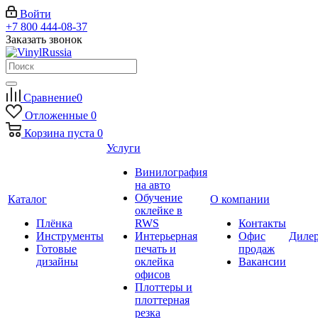
Войти
+7 800 444-08-37
Заказать звонок
Сравнение
0
Отложенные
0
Корзина
пуста
0
Услуги
Винилография
на авто
Обучение
Каталог
О компании
оклейке в
Плёнка
RWS
Контакты
Инструменты
Интерьерная
Офис
Диле
Готовые
печать и
продаж
дизайны
оклейка
Вакансии
офисов
Плоттеры и
плоттерная
резка