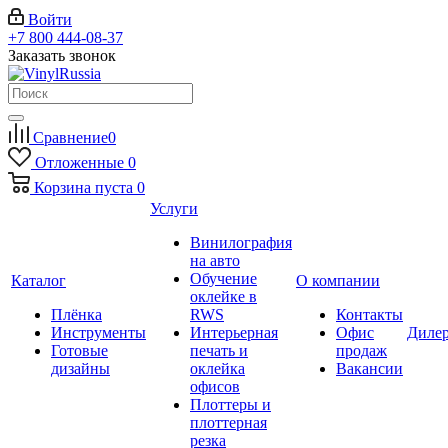
Войти
+7 800 444-08-37
Заказать звонок
Сравнение
0
Отложенные
0
Корзина
пуста
0
Услуги
Винилография
на авто
Обучение
Каталог
О компании
оклейке в
Плёнка
RWS
Контакты
Инструменты
Интерьерная
Офис
Диле
Готовые
печать и
продаж
дизайны
оклейка
Вакансии
офисов
Плоттеры и
плоттерная
резка