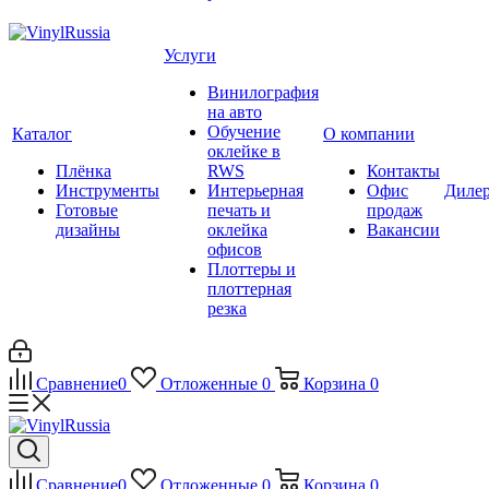
Услуги
Винилография
на авто
Обучение
Каталог
О компании
оклейке в
Плёнка
RWS
Контакты
Инструменты
Интерьерная
Офис
Диле
Готовые
печать и
продаж
дизайны
оклейка
Вакансии
офисов
Плоттеры и
плоттерная
резка
Сравнение
0
Отложенные
0
Корзина
0
Сравнение
0
Отложенные
0
Корзина
0