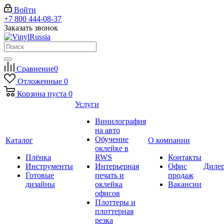
Войти
+7 800 444-08-37
Заказать звонок
Сравнение
0
Отложенные
0
Корзина
пуста
0
Услуги
Винилография
на авто
Обучение
Каталог
О компании
оклейке в
Плёнка
RWS
Контакты
Инструменты
Интерьерная
Офис
Диле
Готовые
печать и
продаж
дизайны
оклейка
Вакансии
офисов
Плоттеры и
плоттерная
резка