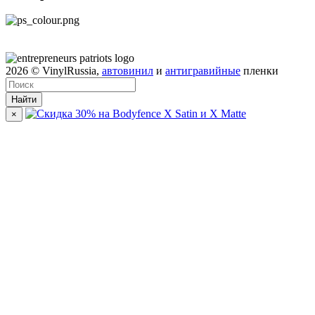
2026
© VinylRussia,
автовинил
и
антигравийные
пленки
Найти
×