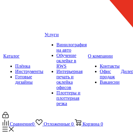
Услуги
Винилография
на авто
Обучение
Каталог
О компании
оклейке в
Плёнка
RWS
Контакты
Инструменты
Интерьерная
Офис
Диле
Готовые
печать и
продаж
дизайны
оклейка
Вакансии
офисов
Плоттеры и
плоттерная
резка
Сравнение
0
Отложенные
0
Корзина
0