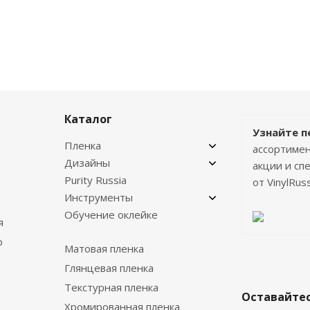
Каталог
Узнайте п
Пленка
ассортимен
Дизайны
акции и с
Purity Russia
от VinylRuss
Инструменты
Обучение оклейке
я
о
Матовая пленка
Глянцевая пленка
Текстурная пленка
Оставайтес
Хромированная пленка