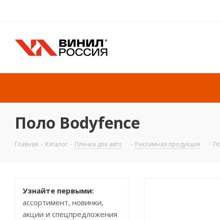
Поло Bodyfence
Главная
-
Каталог
-
Пленка для авто
-
Рекламная продукция
-
По
Узнайте первыми:
ассортимент, новинки,
акции и спецпредложения