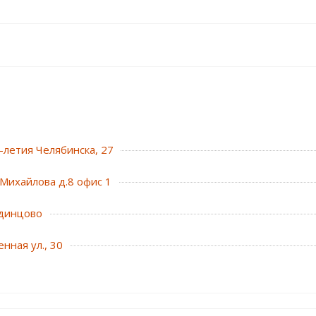
0-летия Челябинска, 27
Михайлова д.8 офис 1
динцово
нная ул., 30