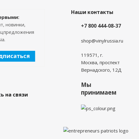
Наши контакты
ервыми:
т, новинки,
+7 800 444-08-37
пецпредложения
ia.
shop@vinylrussia.ru
119571,
г.
Москва
, проспект
Вернадского, 12Д
Мы
принимаем
ь на связи