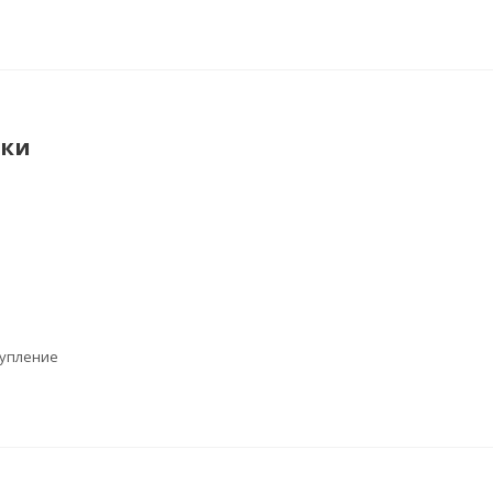
ики
упление