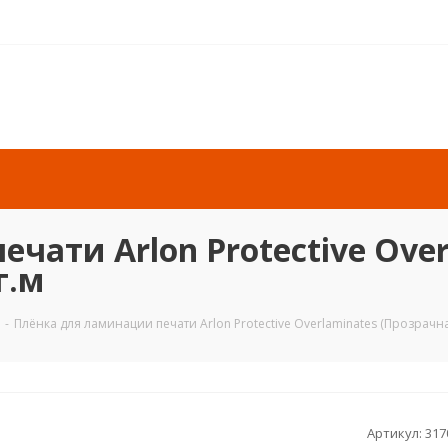
чати Arlon Protective Over
г.м
-
Плёнка для ламинации печати Arlon Protective Overlaminates (Прозрачна
Артикул:
317