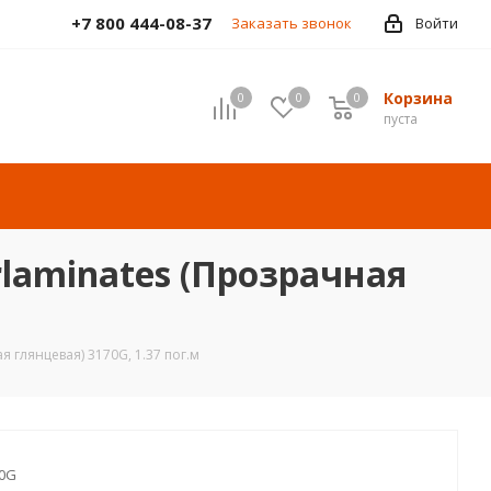
+7 800 444-08-37
Заказать звонок
Войти
Корзина
0
0
0
пуста
laminates (Прозрачная
я глянцевая) 3170G, 1.37 пог.м
0G