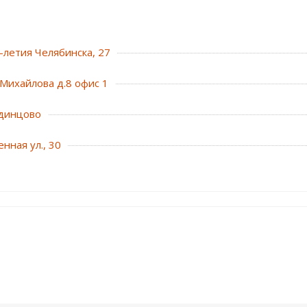
0-летия Челябинска, 27
Михайлова д.8 офис 1
динцово
нная ул., 30