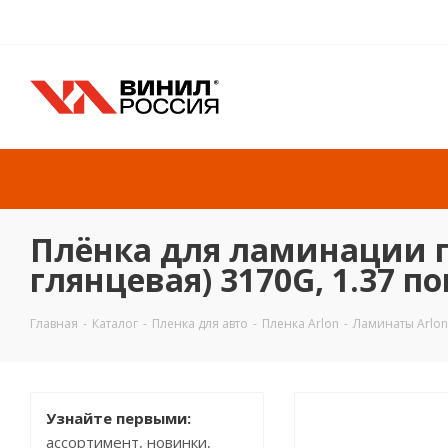
Плёнка для ламинации пе
глянцевая) 3170G, 1.37 по
Главная
-
Каталог
-
Пленка для авто
-
Пленка Arlon
-
Ламинаты Arlon
Узнайте первыми:
ассортимент, новинки,