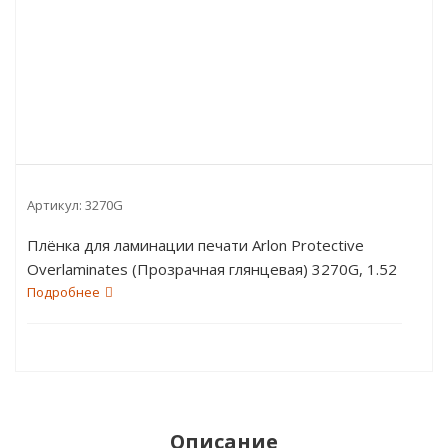
Артикул:
3270G
Плёнка для ламинации печати Arlon Protective
Overlaminates (Прозрачная глянцевая) 3270G, 1.52
пог.м
Подробнее
Описание