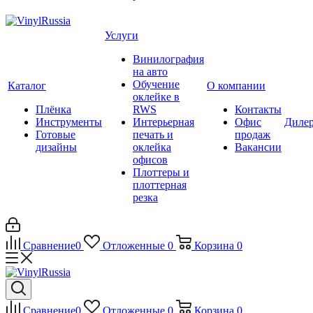
Услуги
Винилография
на авто
Обучение
Каталог
О компании
оклейке в
Плёнка
RWS
Контакты
Инструменты
Интерьерная
Офис
Диле
Готовые
печать и
продаж
дизайны
оклейка
Вакансии
офисов
Плоттеры и
плоттерная
резка
Сравнение
0
Отложенные
0
Корзина
0
Сравнение
0
Отложенные
0
Корзина
0