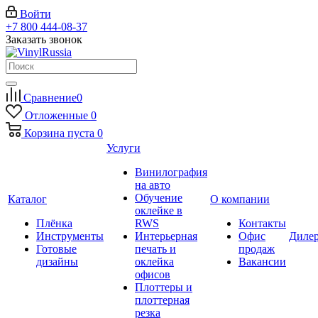
Войти
+7 800 444-08-37
Заказать звонок
Сравнение
0
Отложенные
0
Корзина
пуста
0
Услуги
Винилография
на авто
Обучение
Каталог
О компании
оклейке в
Плёнка
RWS
Контакты
Инструменты
Интерьерная
Офис
Диле
Готовые
печать и
продаж
дизайны
оклейка
Вакансии
офисов
Плоттеры и
плоттерная
резка