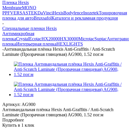
Пленка Hexis
Membrane
MONO
PPF
VERSA
STEK
DaVinci
Hexis
Bodyfence
Inozetek
Тонировочная
пленка для авто
Bruxsafol
Каталоги и рекламная продукция
-
Специальные пленки Hexis
Антимикробная
пленка
Crystal
Ecotac
HX20000
HX30000
Microtac
Suptac
Антиграви
пленка
Интерьерная пленка
HEXLIGHTS
-
Антивандальная плёнка Hexis Anti-Graffitis / Anti-Scratch
Laminate (Прозрачная глянцевая) AG900, 1.52 пог.м
Артикул:
AG900
Антивандальная плёнка Hexis Anti-Graffitis / Anti-Scratch
Laminate (Прозрачная глянцевая) AG900, 1.52 пог.м
Подробнее
Купить в 1 клик