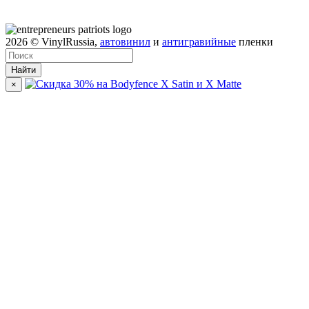
2026
© VinylRussia,
автовинил
и
антигравийные
пленки
Найти
×