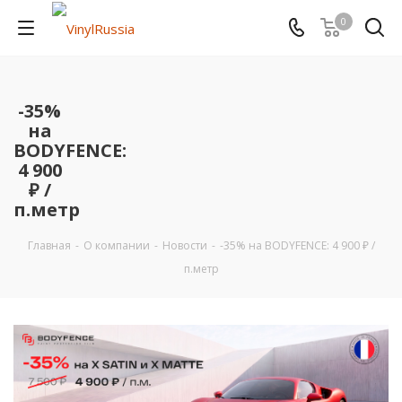
0
-35%
на
BODYFENCE:
4 900
₽ /
п.метр
Главная
-
О компании
-
Новости
-
-35% на BODYFENCE: 4 900 ₽ /
п.метр