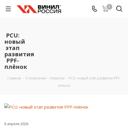
0
PCU:
новый
этап
развития
PPF-
плёнок
Главная
-
О компании
-
Новости
-
PCU: новый этап развития PPF-
плёнок
6 апреля 2026