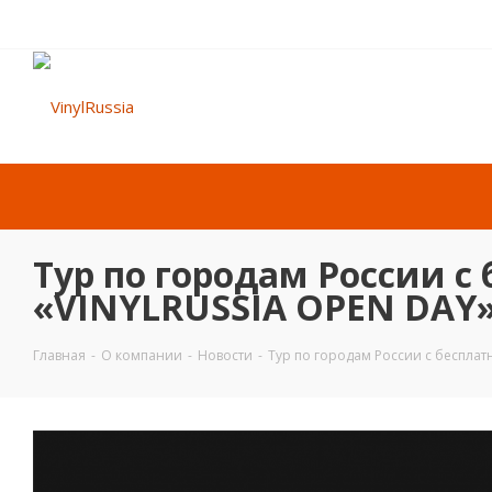
Тур по городам России 
«VINYLRUSSIA OPEN DAY
Главная
-
О компании
-
Новости
-
Тур по городам России с беспла