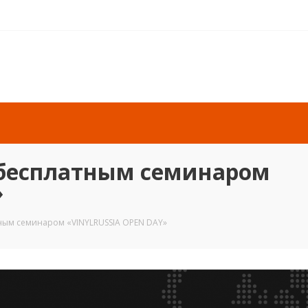
с бесплатным семинаром
»
тным семинаром «VINYLRUSSIA OPEN DAY»