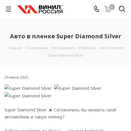
0
Авто в пленке Super Diamond Silver
Главная
-
О компании
-
Фотогалерея - VinylRussia
-
Авто в пленке
Super Diamond Silver
29 июня 2020
Super Diamond Silver 🔥 Согласились бы оклеить свой
автомобиль в такую плёнку?
⠀
Работа мастеров из Ирана — Студия Autostyle