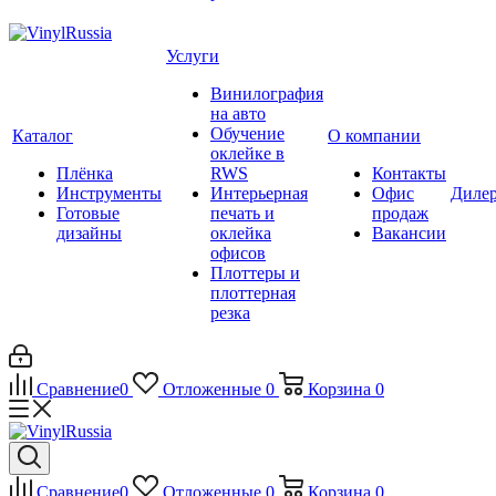
Услуги
Винилография
на авто
Обучение
Каталог
О компании
оклейке в
Плёнка
RWS
Контакты
Инструменты
Интерьерная
Офис
Диле
Готовые
печать и
продаж
дизайны
оклейка
Вакансии
офисов
Плоттеры и
плоттерная
резка
Сравнение
0
Отложенные
0
Корзина
0
Сравнение
0
Отложенные
0
Корзина
0