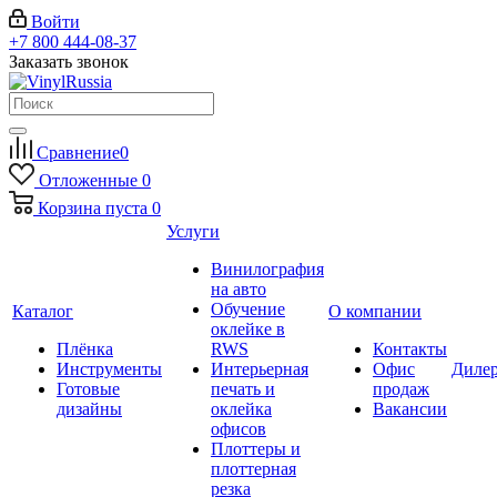
Войти
+7 800 444-08-37
Заказать звонок
Сравнение
0
Отложенные
0
Корзина
пуста
0
Услуги
Винилография
на авто
Обучение
Каталог
О компании
оклейке в
Плёнка
RWS
Контакты
Инструменты
Интерьерная
Офис
Диле
Готовые
печать и
продаж
дизайны
оклейка
Вакансии
офисов
Плоттеры и
плоттерная
резка