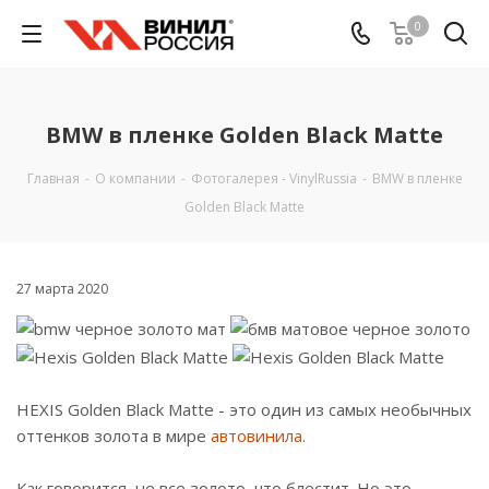
0
BMW в пленке Golden Black Matte
Главная
-
О компании
-
Фотогалерея - VinylRussia
-
BMW в пленке
Golden Black Matte
27 марта 2020
HEXIS Golden Black Matte - это один из самых необычных
оттенков золота в мире
автовинила
.
⠀
Как говорится, не все золото, что блестит. Но это