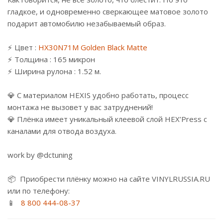
гладкое, и одновременно сверкающее матовое золото
подарит автомобилю незабываемый образ.
⠀
⚡ Цвет :
HX30N71M Golden Black Matte
⚡ Толщина : 165 микрон
⚡ Ширина рулона : 1.52 м.
⠀
💎 С материалом HEXIS удобно работать, процесс
монтажа не вызовет у вас затруднений!
💎 Плёнка имеет уникальный клеевой слой HEX’Press с
каналами для отвода воздуха.
⠀
work by @dctuning
⠀⠀
📦 Приобрести плёнку можно на сайте VINYLRUSSIA.RU
или по телефону:
📱
8 800 444-08-37