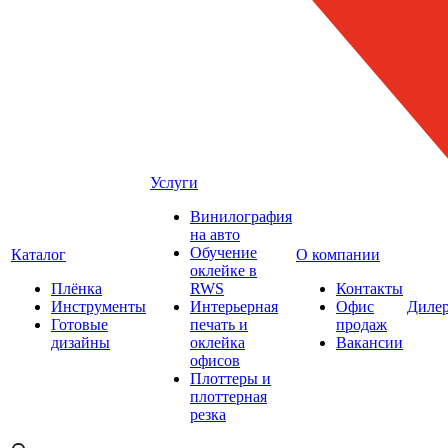
Услуги
Винилография
на авто
Обучение
Каталог
О компании
оклейке в
Плёнка
RWS
Контакты
Инструменты
Интерьерная
Офис
Диле
Готовые
печать и
продаж
дизайны
оклейка
Вакансии
офисов
Плоттеры и
плоттерная
резка