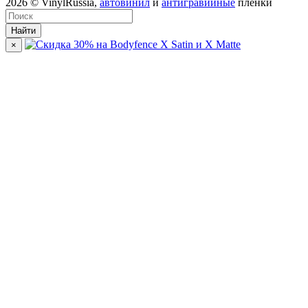
2026
© VinylRussia,
автовинил
и
антигравийные
пленки
Найти
×