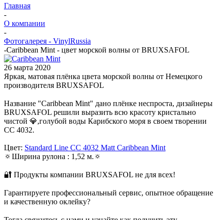
Главная
-
О компании
-
Фотогалерея - VinylRussia
-
Caribbean Mint - цвет морской волны от BRUXSAFOL
26 марта 2020
Яркая, матовая плёнка цвета морской волны от Немецкого
производителя BRUXSAFOL
⠀
Название "Caribbean Mint" дано плёнке неспроста, дизайнеры
BRUXSAFOL решили выразить всю красоту кристально
чистой 💎,голубой воды Карибского моря в своем творении
CC 4032.
Цвет:
Standard Line CC 4032 Matt Caribbean Mint
🔅Ширина рулона : 1,52 м.🔅
⠀
🔐 Продукты компании BRUXSAFOL не для всех!
⠀
Гарантируете профессиональный сервис, опытное обращение
и качественную оклейку?
⠀
Тогда свяжитесь с нами и узнайте как получить эту