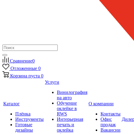
Сравнение
0
Отложенные
0
Корзина
пуста
0
Услуги
Винилография
на авто
Обучение
Каталог
О компании
оклейке в
Плёнка
RWS
Контакты
Инструменты
Интерьерная
Офис
Диле
Готовые
печать и
продаж
дизайны
оклейка
Вакансии