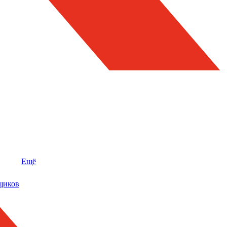
Ещё
щиков