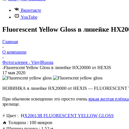
Вконтакте
YouTube
Fluorescent Yellow Gloss в линейке HX2
Главная
-
О компании
-
Фотогалерея - VinylRussia
-
Fluorescent Yellow Gloss в линейке HX20000 от HEXIS
17 мая 2020
НОВИНКА в линейке HX20000 от HEXIS — FLUORESCEN
⠀
При обычном освещении это просто очень
яркая желтая плёнка
зрелище.
⠀
⚡ Цвет : H
X20613B
FLUORESCENT YELLOW GLOSS
🔥 Толщина : 100 микрон
⚡ Ширина рулона : 1,52 м.