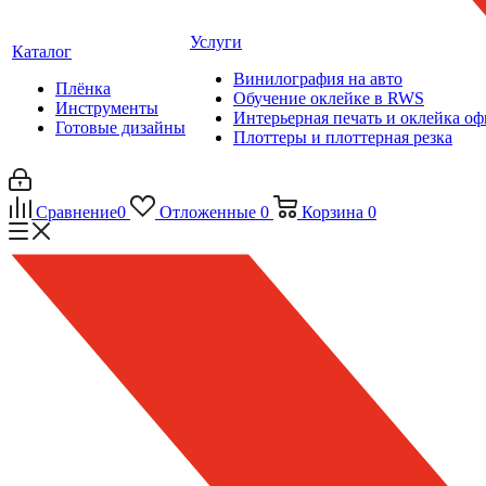
Услуги
Каталог
Винилография на авто
Плёнка
Обучение оклейке в RWS
Инструменты
Интерьерная печать и оклейка оф
Готовые дизайны
Плоттеры и плоттерная резка
Сравнение
0
Отложенные
0
Корзина
0