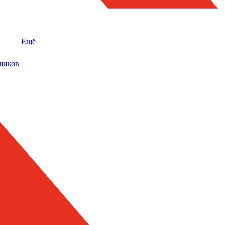
Ещё
щиков