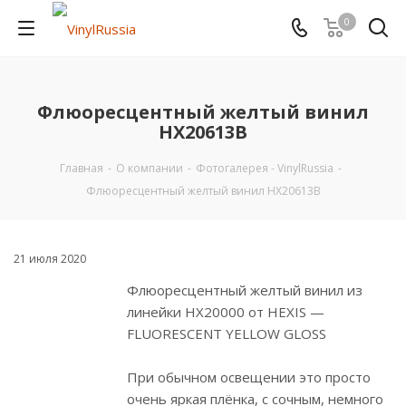
0
Флюоресцентный желтый винил
HX20613B
Главная
-
О компании
-
Фотогалерея - VinylRussia
-
Флюоресцентный желтый винил HX20613B
21 июля 2020
Флюоресцентный желтый винил из
линейки HX20000 от HEXIS —
FLUORESCENT YELLOW GLOSS
⠀
При обычном освещении это просто
очень яркая плёнка, с сочным, немного