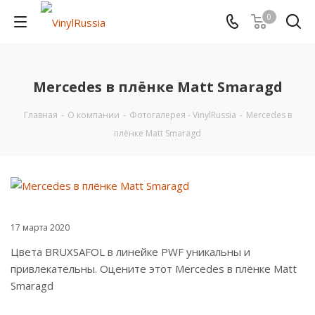
0
Mercedes в плёнке Matt Smaragd
Главная
-
О компании
-
Фотогалерея - VinylRussia
-
Mercedes в
плёнке Matt Smaragd
17 марта 2020
Цвета BRUXSAFOL в линейке PWF уникальны и
привлекательны. Оцените этот Mercedes в плёнке Matt
Smaragd
⠀