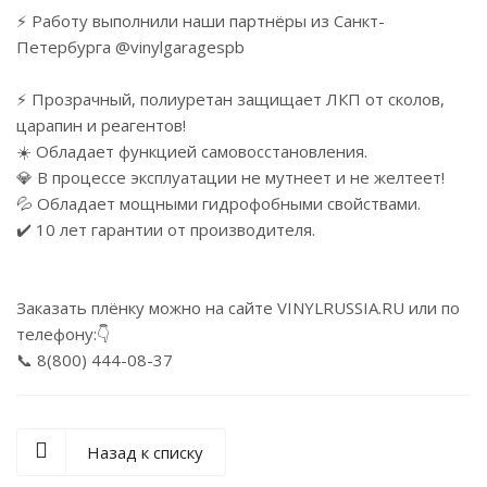
⚡ Работу выполнили наши партнёры из Санкт-
Петербурга @vinylgaragespb
⠀
⚡️ Прозрачный, полиуретан защищает ЛКП от сколов,
царапин и реагентов!
☀️ Обладает функцией самовосстановления.
💎 В процессе эксплуатации не мутнеет и не желтеет!
💦 Обладает мощными гидрофобными свойствами.
✔️ 10 лет гарантии от производителя.
⠀
⠀
Заказать плёнку можно на сайте VINYLRUSSIA.RU или по
телефону:👇
📞 8(800) 444-08-37⠀
Назад к списку