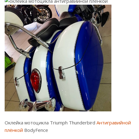
Оклейка мотоцикла Triumph Thunderbird
Антигравийной
плёнкой
BodyFence
⠀