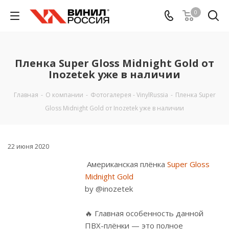
0
Пленка Super Gloss Midnight Gold от
Inozetek уже в наличии
Главная
-
О компании
-
Фотогалерея - VinylRussia
-
Пленка Super
Gloss Midnight Gold от Inozetek уже в наличии
22 июня 2020
Американская плёнка
Super Gloss
Midnight Gold
by @inozetek
🔥 Главная особенность данной
ПВХ-плёнки — это полное