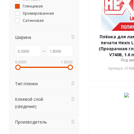
Глянцевая
Хромированная
Сатиновая
Плёнка для л
Ширина
печати Hexis 
(Прозрачная гл
V740B, 1.6 
Под за
0.3000
1.8300
Артикул: V740
Тип пленки
Клеевой слой
(сведение)
Производитель