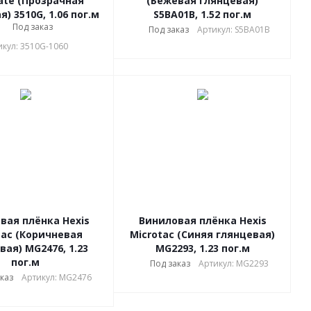
ate (Прозрачная
(Бежевая глянцевая)
) 3510G, 1.06 пог.м
S5BA01B, 1.52 пог.м
Под заказ
Под заказ
Артикул: S5BA01B
икул: 3510G-1060
вая плёнка Hexis
Виниловая плёнка Hexis
tac (Коричневая
Microtac (Синяя глянцевая)
вая) MG2476, 1.23
MG2293, 1.23 пог.м
пог.м
Под заказ
Артикул: MG2293
каз
Артикул: MG2476