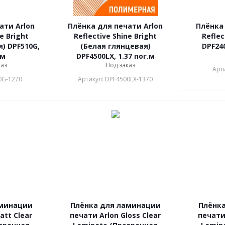
ати Arlon
Плёнка для печати Arlon
Плёнка 
e Bright
Reflective Shine Bright
Reflec
) DPF510G,
(Белая глянцевая)
DPF240
.м
DPF4500LX, 1.37 пог.м
каз
Под заказ
Арт
0G-1270
Артикул: DPF4500LX-1370
аминации
Плёнка для ламинации
Плёнк
att Clear
печати Arlon Gloss Clear
печати 