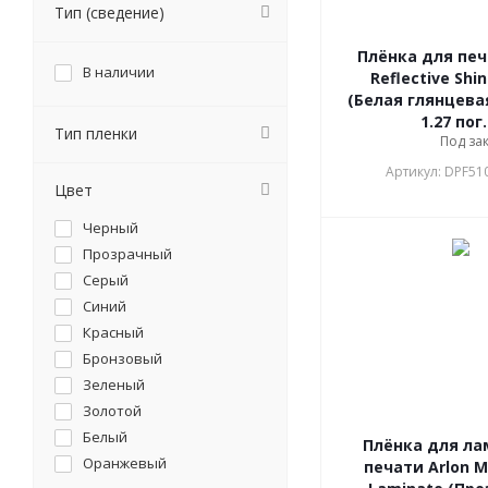
Тип (сведение)
Плёнка для печ
В наличии
Reflective Shin
(Белая глянцевая
1.27 пог
Тип пленки
Под за
Артикул: DPF51
Цвет
Черный
Прозрачный
Серый
Синий
Красный
Бронзовый
Зеленый
Золотой
Белый
Плёнка для л
Оранжевый
печати Arlon M