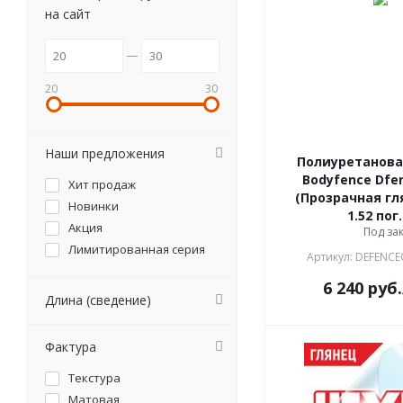
на сайт
20
30
Наши предложения
Полиуретанова
Bodyfence Dfe
Хит продаж
(Прозрачная гл
Новинки
1.52 пог
Акция
Под за
Лимитированная серия
Артикул: DEFENC
6 240
руб.
Длина (сведение)
Фактура
Текстура
Матовая