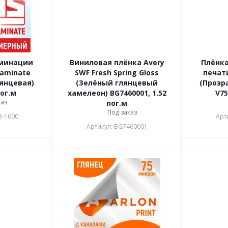
аминации
Виниловая плёнка Avery
Плёнк
Laminate
SWF Fresh Spring Gloss
печати
янцевая)
(Зелёный глянцевый
(Прозр
пог.м
хамелеон) BG7460001, 1.52
V75
каз
пог.м
Под заказ
B-1600
Арт
Артикул: BG7460001