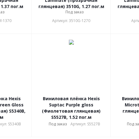
зрачная
Laminate (Прозрачная
Lamin
1.37 пог.м
глянцевая) 3510G, 1.27 пог.м
глянцевая
каз
Под заказ
M-1370
Артикул: 3510G-1270
Арт
ка Hexis
Виниловая плёнка Hexis
Винило
reen Gloss
Suptac Purple gloss
Micro
ая) S5340B,
(Фиолетовая глянцевая)
глянце
.м
S5527B, 1.52 пог.м
кул: S5340B
Под заказ
Артикул: S5527B
Под за