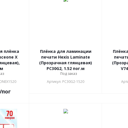
я плёнка
Плёнка для ламинации
Плёнк
nceone X
печати Hexis Laminate
печати
янцевая),
(Прозрачная глянцевая)
(Прозр
.м
PC30G2, 1.52 пог.м
V74
каз
Под заказ
EONEX1520
Артикул: PC30G2-1520
Арт
/пог