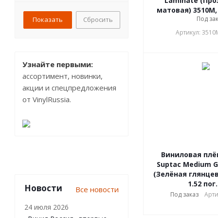
Laminate (Про
Розовый
матовая) 3510M, 
Тиффани
Под за
Сбросить
Фиолетовый
Артикул: 3510
Коричневый
Бежевый
Серебряный
Узнайте первыми:
Бирюзовый
ассортимент, новинки,
Жёлтый
акции и спецпредложения
Голубой
от VinylRussia.
Медный
Темная вишня
зеленый
Салатовый
Виниловая плён
Suptac Medium G
(Зелёная глянцев
1.52 пог
Новости
Все новости
Под заказ
Арти
24 июля 2026