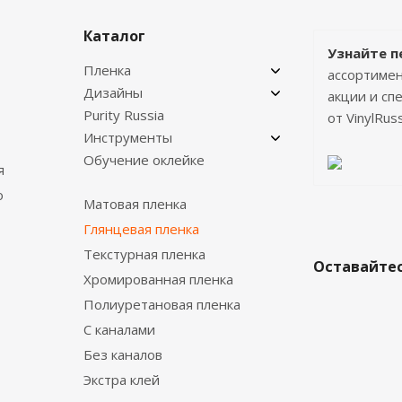
Каталог
Узнайте п
Пленка
ассортимен
Дизайны
акции и с
Purity Russia
от VinylRuss
Инструменты
Обучение оклейке
я
о
Матовая пленка
Глянцевая пленка
Текстурная пленка
Оставайтес
Хромированная пленка
Полиуретановая пленка
С каналами
Без каналов
Экстра клей