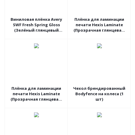
Виниловая плёнка Avery
Плёнка для ламинации
SWF Fresh Spring Gloss
печати Hexis Laminate
(Зелёный глянцевый
(Прозрачная глянцевая)
хамелеон) BG7460001, 1.52
V750B, 1.37 пог.м
пог.м
Плёнка для ламинации
Чехол брендированный
печати Hexis Laminate
Bodyfence на колеса (1
(Прозрачная глянцевая)
шт)
PCSTAR01S, 1.52 пог.м