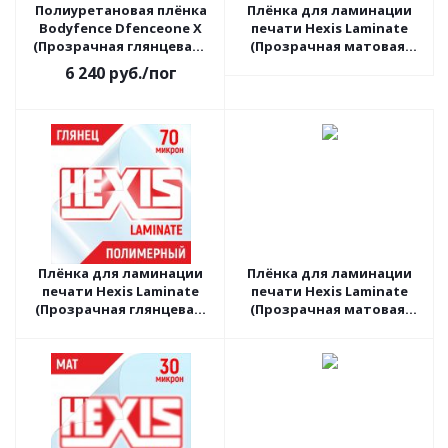
Полиуретановая плёнка
Плёнка для ламинации
Bodyfence Dfenceone X
печати Hexis Laminate
(Прозрачная глянцевая),
(Прозрачная матовая)
1.52 пог.м
V650M, 1.05 пог.м
6 240
руб.
/пог
Плёнка для ламинации
Плёнка для ламинации
печати Hexis Laminate
печати Hexis Laminate
(Прозрачная глянцевая)
(Прозрачная матовая)
V740B, 1.37 пог.м
PC30M3, 1.37 пог.м