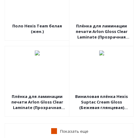
Поло Hexis Team белая
Плёнка для ламинации
(жен.)
печати Arlon Gloss Clear
Laminate (Прозрачная
глянцевая) 3510G, 1.27
пог.м
Плёнка для ламинации
Виниловая плёнка Hexis
печати Arlon Gloss Clear
Suptac Cream Gloss
Laminate (Прозрачная
(Бежевая глянцевая)
глянцевая) 3510G, 1.06
S5BA01B, 1.52 пог.м
пог.м
Показать еще