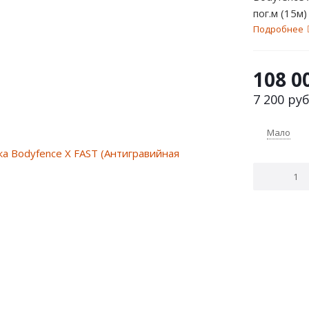
пог.м (15м)
Подробнее
108 0
7 200
руб
Мало