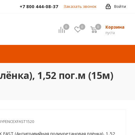
+7 800 444-08-37
Заказать звонок
Войти
Корзина
0
0
0
пуста
нка), 1,52 пог.м (15м)
YFENCEXFAST1520
X FAST (Антигравийная полиуретановая плёнка), 1,52