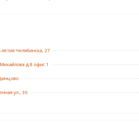
0-летия Челябинска, 27
Михайлова д.8 офис 1
динцово
нная ул., 30