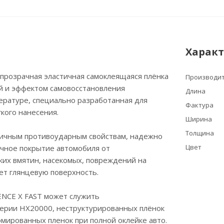
Харак
прозрачная эластичная самоклеящаяся плёнка
Производи
й и эффектом самовосстановления
Длина
ературе, специально разработанная для
Фактура
гкого нанесения.
Ширина
Толщина
личным противоударным свойствам, надежно
Цвет
чное покрытие автомобиля от
лких вмятин, насекомых, повреждений на
еет глянцевую поверхность.
ENCE X FAST может служить
серии HX20000, неструктурированных плёнок
мированных пленок при полной оклейке авто.