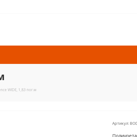
м
nce WIDE, 1,83 пог.м
Артикул:
BOD
Полиуретан