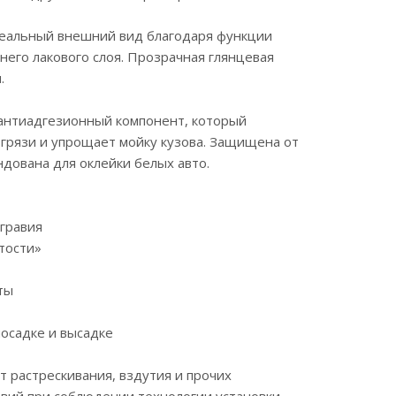
деальный внешний вид благодаря функции
него лакового слоя. Прозрачная глянцевая
.
 антиадгезионный компонент, который
грязи и упрощает мойку кузова. Защищена от
дована для оклейки белых авто.
 гравия
тости»
ты
осадке и высадке
от растрескивания, вздутия и прочих