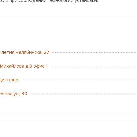
вий при соблюдении технологии установки.
0-летия Челябинска, 27
Михайлова д.8 офис 1
динцово
нная ул., 30