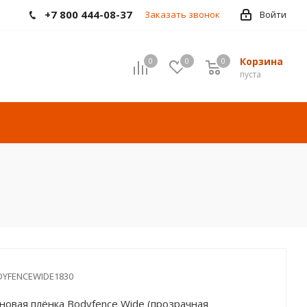
+7 800 444-08-37
Заказать звонок
Войти
Корзина
0
0
0
пуста
YFENCEWIDE1830
овая плёнка Bodyfence Wide (прозрачная