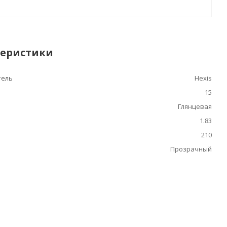
теристики
тель
Hexis
15
Глянцевая
1.83
210
Прозрачный