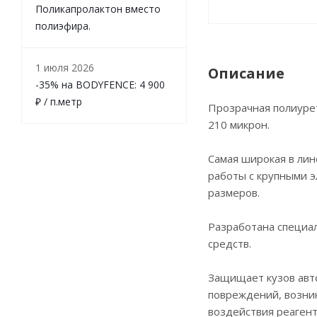
Поликапролактон вместо
полиэфира.
1 июля 2026
Описание
-35% на BODYFENCE: 4 900
₽ / п.метр
Прозрачная полиуре
210 микрон.
Самая широкая в ли
работы с крупными э
размеров.
Разработана специа
средств.
Защищает кузов авто
повреждений, возник
воздействия реагент