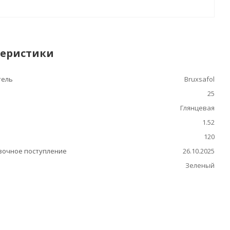
теристики
тель
Bruxsafol
25
Глянцевая
1.52
120
очное поступление
26.10.2025
Зеленый