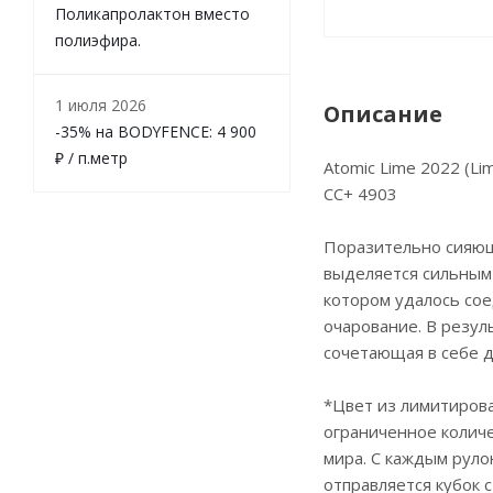
Поликапролактон вместо
полиэфира.
1 июля 2026
Описание
-35% на BODYFENCE: 4 900
₽ / п.метр
Atomic Lime 2022 (Lim
CC+ 4903
Поразительно сияющ
выделяется сильным 
котором удалось со
очарование. В резул
сочетающая в себе д
*Цвет из лимитиров
ограниченное количе
мира. С каждым руло
отправляется кубок 