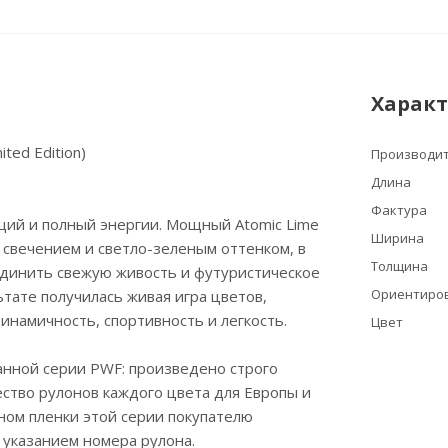
Харак
ited Edition)
Производи
Длина
Фактура
ий и полный энергии. Мощный Atomic Lime
Ширина
свечением и светло-зеленым оттенком, в
Толщина
единить свежую живость и футуристическое
Ориентиров
ьтате получилась живая игра цветов,
инамичность, спортивность и легкость.
Цвет
анной серии PWF: произведено строго
ство рулонов каждого цвета для Европы и
ном пленки этой серии покупателю
с указанием номера рулона.