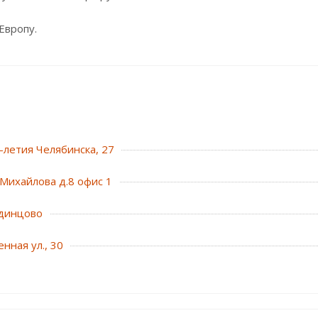
Европу.
0-летия Челябинска, 27
Михайлова д.8 офис 1
динцово
нная ул., 30