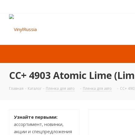
CC+ 4903 Atomic Lime (Limi
Главная
-
Каталог
-
Пленка для авто
-
Пленка для авто
-
CC+ 4903
Узнайте первыми:
ассортимент, новинки,
акции и спецпредложения