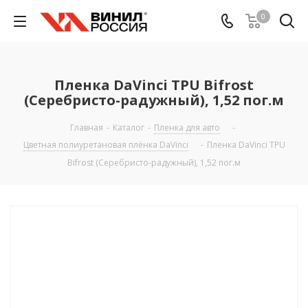
0
Пленка DaVinci TPU Bifrost
(Серебристо-радужный), 1,52 пог.м
Главная
-
Каталог
-
Пленка для авто
-
Цветная полиуретановая плёнка DaVinci
-
Пленка DaVinci TPU
Bifrost (Серебристо-радужный), 1,52 пог.м