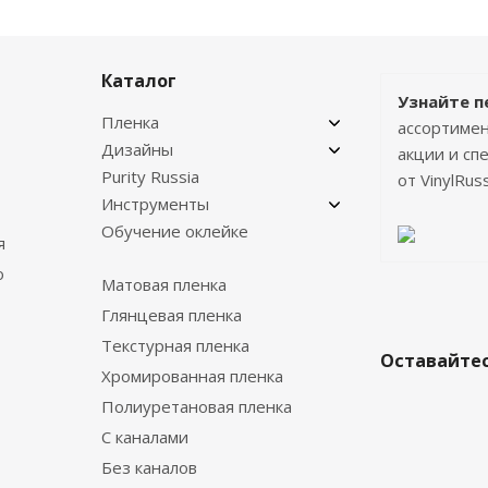
Каталог
Узнайте п
Пленка
ассортимен
Дизайны
акции и с
Purity Russia
от VinylRuss
Инструменты
Обучение оклейке
я
о
Матовая пленка
Глянцевая пленка
Текстурная пленка
Оставайтес
Хромированная пленка
Полиуретановая пленка
С каналами
Без каналов