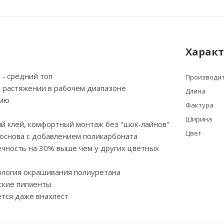
Харак
м - средний топ
Производи
и растяжении в рабочем диапазоне
Длина
нию
Фактура
Ширина
й клей, комфортный монтаж без "шок-лайнов"
Цвет
основа с добавлением поликарбоната
ечность на 30% выше чем у других цветных
ология окрашивания полиуретана
ские пигменты
тся даже внахлест