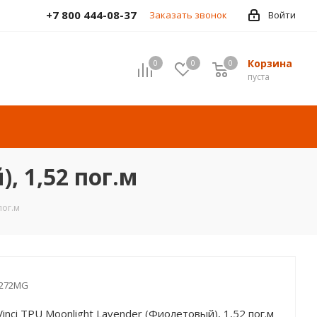
+7 800 444-08-37
Заказать звонок
Войти
Корзина
0
0
0
пуста
, 1,52 пог.м
пог.м
-272MG
inci TPU Moonlight Lavender (Фиолетовый), 1,52 пог.м