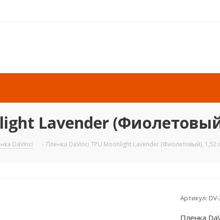
ight Lavender (Фиолетовый)
нка DaVinci
-
Пленка DaVinci TPU Moonlight Lavender (Фиолетовый), 1,52 
Артикул:
DV
Пленка DaV