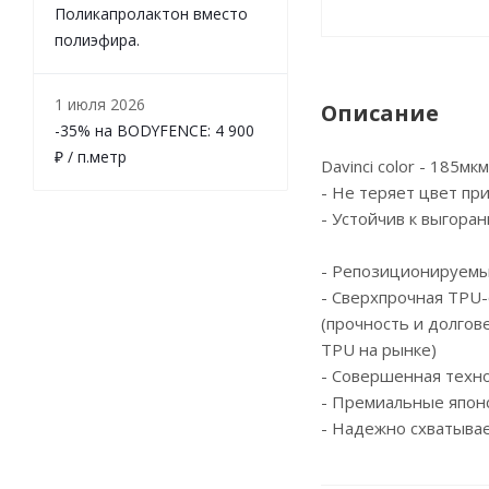
Поликапролактон вместо
полиэфира.
1 июля 2026
Описание
-35% на BODYFENCE: 4 900
₽ / п.метр
Davinci color - 185мк
- Не теряет цвет пр
- Устойчив к выгора
- Репозиционируемы
- Сверхпрочная TPU-
(прочность и долгов
TPU на рынке)
- Cовершенная техн
- Премиальные япон
- Надежно схватывае