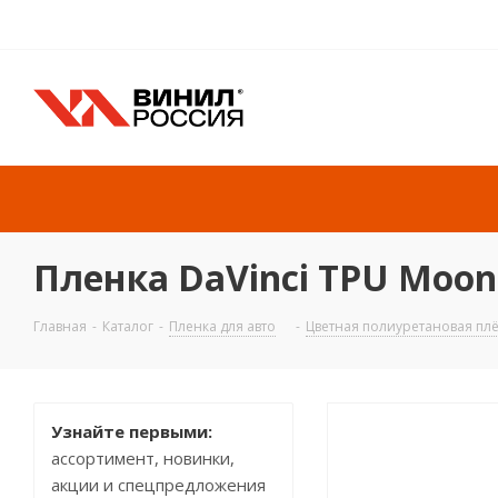
Пленка DaVinci TPU Moonl
Главная
-
Каталог
-
Пленка для авто
-
Цветная полиуретановая плё
Узнайте первыми:
ассортимент, новинки,
акции и спецпредложения