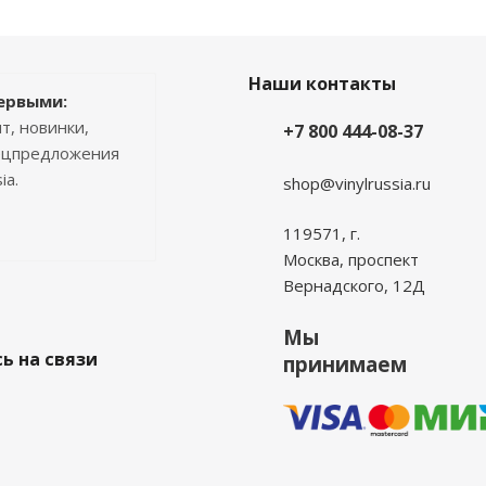
Наши контакты
ервыми:
т, новинки,
+7 800 444-08-37
пецпредложения
ia.
shop@vinylrussia.ru
119571,
г.
Москва
, проспект
Вернадского, 12Д
Мы
ь на связи
принимаем