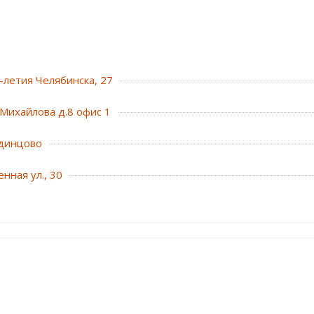
0-летия Челябинска, 27
Михайлова д.8 офис 1
динцово
нная ул., 30