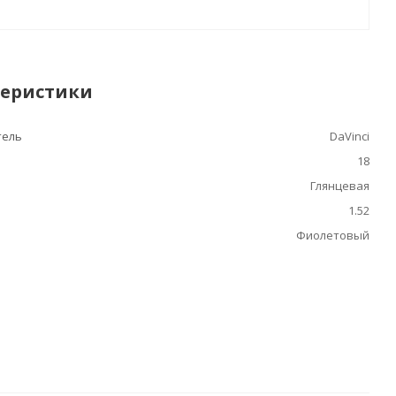
теристики
тель
DaVinci
18
Глянцевая
1.52
Фиолетовый