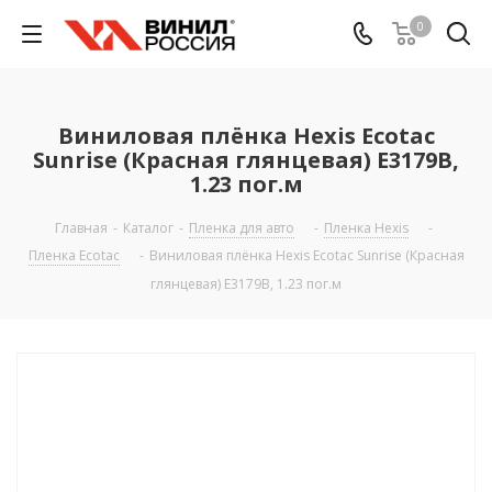
0
Виниловая плёнка Hexis Ecotac
Sunrise (Красная глянцевая) E3179B,
1.23 пог.м
Главная
-
Каталог
-
Пленка для авто
-
Пленка Hexis
-
Пленка Ecotac
-
Виниловая плёнка Hexis Ecotac Sunrise (Красная
глянцевая) E3179B, 1.23 пог.м