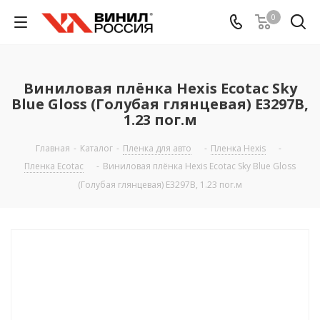
0
Виниловая плёнка Hexis Ecotac Sky
Blue Gloss (Голубая глянцевая) E3297B,
1.23 пог.м
Главная
-
Каталог
-
Пленка для авто
-
Пленка Hexis
-
Пленка Ecotac
-
Виниловая плёнка Hexis Ecotac Sky Blue Gloss
(Голубая глянцевая) E3297B, 1.23 пог.м