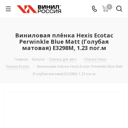
0
Виниловая плёнка Hexis Ecotac
Perwinkle Blue Matt (Голубая
матовая) E3298M, 1.23 пог.м
Главная
-
Каталог
-
Пленка для авто
-
Пленка Hexis
-
Пленка Ecotac
-
Виниловая плёнка Hexis Ecotac Perwinkle Blue Matt
(Голубая матовая) E3298M, 1.23 пог.м