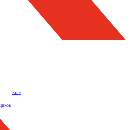
Ещё
щиков