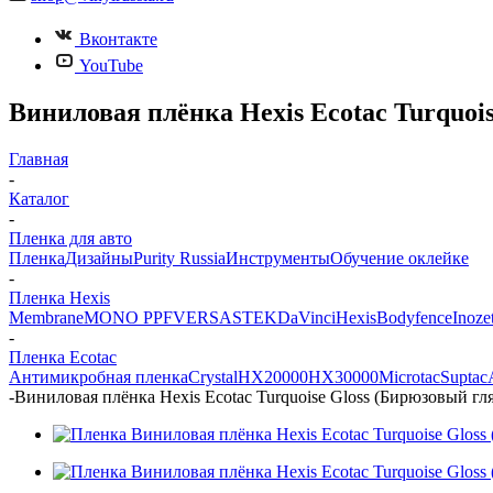
Вконтакте
YouTube
Виниловая плёнка Hexis Ecotac Turquois
Главная
-
Каталог
-
Пленка для авто
Пленка
Дизайны
Purity Russia
Инструменты
Обучение оклейке
-
Пленка Hexis
Membrane
MONO PPF
VERSA
STEK
DaVinci
Hexis
Bodyfence
Inoze
-
Пленка Ecotac
Антимикробная пленка
Crystal
HX20000
HX30000
Microtac
Suptac
-
Виниловая плёнка Hexis Ecotac Turquoise Gloss (Бирюзовый гл