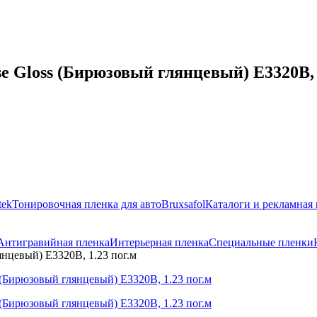
e Gloss (Бирюзовый глянцевый) E3320B, 
tek
Тонировочная пленка для авто
Bruxsafol
Каталоги и рекламная
Антигравийная пленка
Интерьерная пленка
Специальные пленки
янцевый) E3320B, 1.23 пог.м