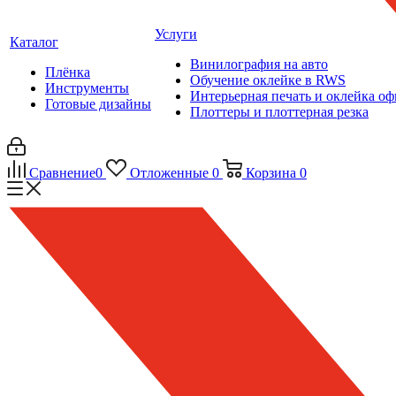
Услуги
Каталог
Винилография на авто
Плёнка
Обучение оклейке в RWS
Инструменты
Интерьерная печать и оклейка оф
Готовые дизайны
Плоттеры и плоттерная резка
Сравнение
0
Отложенные
0
Корзина
0