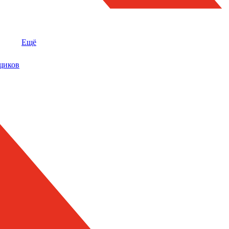
Ещё
щиков