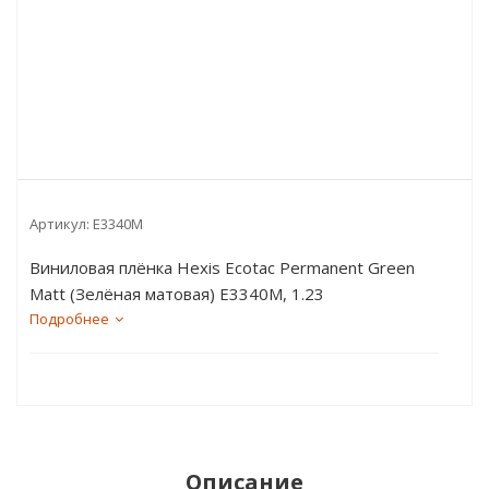
Артикул:
E3340M
Виниловая плёнка Hexis Ecotac Permanent Green
Matt (Зелёная матовая) E3340M, 1.23
пог.м
Подробнее
Описание