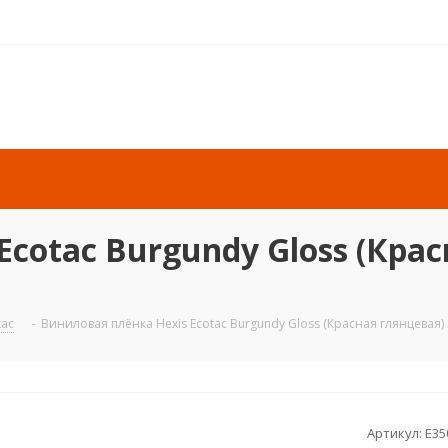
cotac Burgundy Gloss (Крас
tac
-
Виниловая плёнка Hexis Ecotac Burgundy Gloss (Красная глянцевая) 
Артикул:
E35