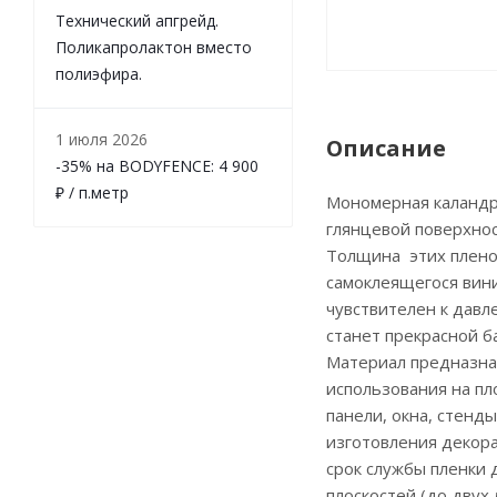
Технический апгрейд.
Поликапролактон вместо
полиэфира.
1 июля 2026
Описание
-35% на BODYFENCE: 4 900
₽ / п.метр
Мономерная каландри
глянцевой поверхнос
Толщина этих пленок
самоклеящегося вини
чувствителен к давл
станет прекрасной б
Материал предназна
использования на пло
панели, окна, стенды
изготовления декор
срок службы пленки 
плоскостей (до двух 