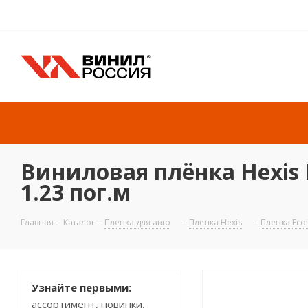
Виниловая плёнка Hexis E
1.23 пог.м
Главная
-
Каталог
-
Пленка для авто
-
Пленка Hexis
-
Пленка Eco
Узнайте первыми:
ассортимент, новинки,