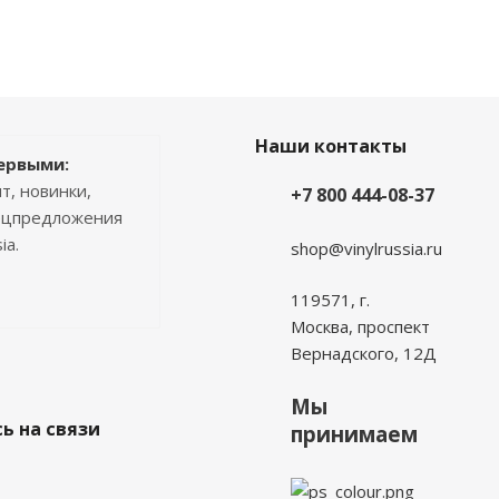
Наши контакты
ервыми:
т, новинки,
+7 800 444-08-37
пецпредложения
ia.
shop@vinylrussia.ru
119571,
г.
Москва
, проспект
Вернадского, 12Д
Мы
ь на связи
принимаем