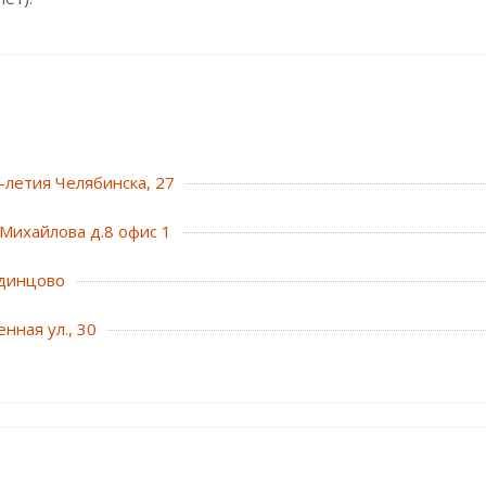
0-летия Челябинска, 27
Михайлова д.8 офис 1
динцово
нная ул., 30