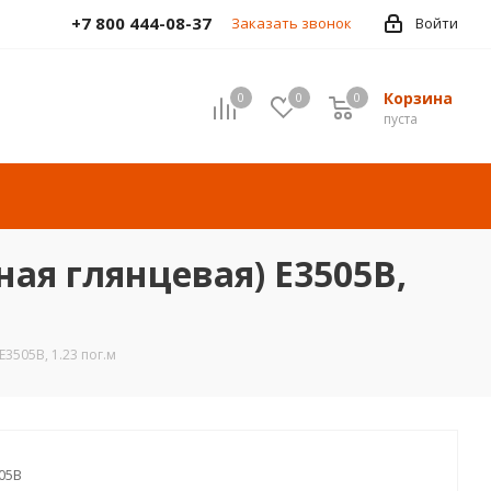
+7 800 444-08-37
Заказать звонок
Войти
Корзина
0
0
0
пуста
ная глянцевая) E3505B,
E3505B, 1.23 пог.м
05B