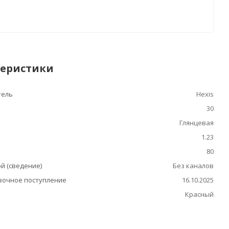
теристики
тель
Hexis
30
Глянцевая
1.23
80
й (сведение)
Без каналов
очное поступление
16.10.2025
Красный