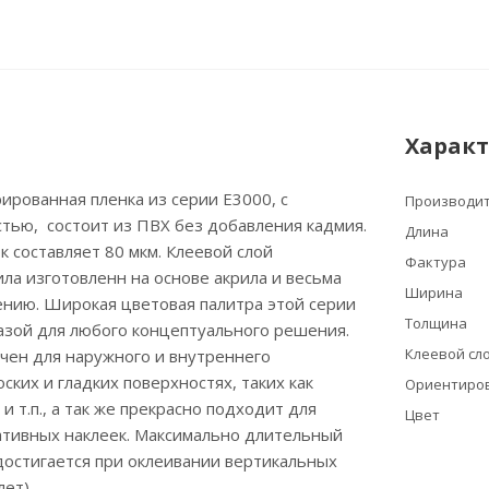
Харак
рованная пленка из серии Е3000, с
Производи
тью, состоит из ПВХ без добавления кадмия.
Длина
 составляет 80 мкм. Клеевой слой
Фактура
ла изготовленн на основе акрила и весьма
Ширина
ению. Широкая цветовая палитра этой серии
Толщина
азой для любого концептуального решения.
Клеевой сло
чен для наружного и внутреннего
ских и гладких поверхностях, таких как
Ориентиров
 и т.п., а так же прекрасно подходит для
Цвет
ативных наклеек. Максимально длительный
достигается при оклеивании вертикальных
лет).