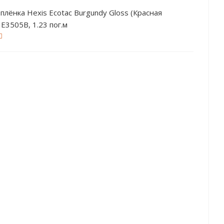
плёнка Hexis Ecotac Burgundy Gloss (Красная
ая) E3505B, 1.23 пог.м