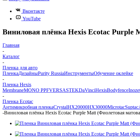
Вконтакте
YouTube
Виниловая плёнка Hexis Ecotac Purple M
Главная
-
Каталог
-
Пленка для авто
Пленка
Дизайны
Purity Russia
Инструменты
Обучение оклейке
-
Пленка Hexis
Membrane
MONO PPF
VERSA
STEK
DaVinci
Hexis
Bodyfence
Inoze
-
Пленка Ecotac
Антимикробная пленка
Crystal
HX20000
HX30000
Microtac
Suptac
-
Виниловая плёнка Hexis Ecotac Purple Matt (Фиолетовая матова