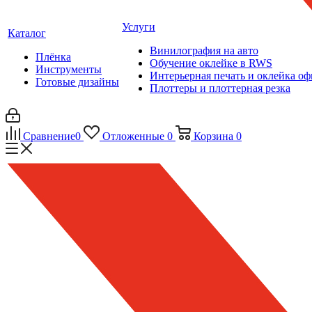
Услуги
Каталог
Винилография на авто
Плёнка
Обучение оклейке в RWS
Инструменты
Интерьерная печать и оклейка оф
Готовые дизайны
Плоттеры и плоттерная резка
Сравнение
0
Отложенные
0
Корзина
0