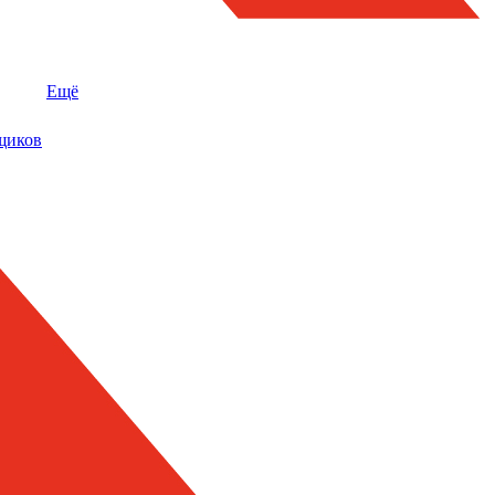
Ещё
щиков