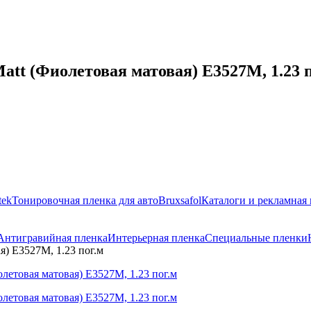
att (Фиолетовая матовая) E3527M, 1.23 п
tek
Тонировочная пленка для авто
Bruxsafol
Каталоги и рекламная
Антигравийная пленка
Интерьерная пленка
Специальные пленки
я) E3527M, 1.23 пог.м