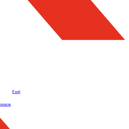
Ещё
щиков