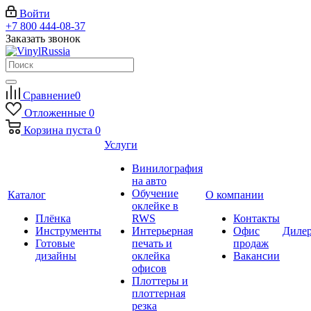
Войти
+7 800 444-08-37
Заказать звонок
Сравнение
0
Отложенные
0
Корзина
пуста
0
Услуги
Винилография
на авто
Обучение
Каталог
О компании
оклейке в
Плёнка
RWS
Контакты
Инструменты
Интерьерная
Офис
Диле
Готовые
печать и
продаж
дизайны
оклейка
Вакансии
офисов
Плоттеры и
плоттерная
резка