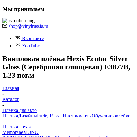
Мы принимаем
shop@vinylrussia.ru
Вконтакте
YouTube
Виниловая плёнка Hexis Ecotac Silver
Gloss (Серебряная глянцевая) E3877B,
1.23 пог.м
Главная
-
Каталог
-
Пленка для авто
Пленка
Дизайны
Purity Russia
Инструменты
Обучение оклейке
-
Пленка Hexis
Membrane
MONO