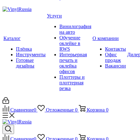
Услуги
Винилография
на авто
Обучение
Каталог
О компании
оклейке в
Плёнка
RWS
Контакты
Инструменты
Интерьерная
Офис
Диле
Готовые
печать и
продаж
дизайны
оклейка
Вакансии
офисов
Плоттеры и
плоттерная
резка
Сравнение
0
Отложенные
0
Корзина
0
Сравнение
0
Отложенные
0
Корзина
0