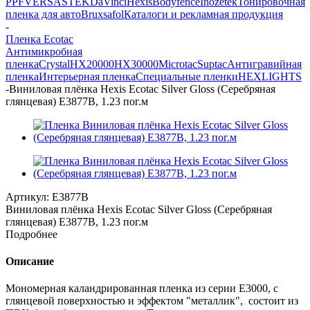
PPF
VERSA
STEK
DaVinci
Hexis
Bodyfence
Inozetek
Тонировочная
пленка для авто
Bruxsafol
Каталоги и рекламная продукция
-
Пленка Ecotac
Антимикробная
пленка
Crystal
HX20000
HX30000
Microtac
Suptac
Антигравийная
пленка
Интерьерная пленка
Специальные пленки
HEXLIGHTS
-
Виниловая плёнка Hexis Ecotac Silver Gloss (Серебряная
глянцевая) E3877B, 1.23 пог.м
Артикул:
E3877B
Виниловая плёнка Hexis Ecotac Silver Gloss (Серебряная
глянцевая) E3877B, 1.23 пог.м
Подробнее
Описание
Мономерная каландрированная пленка из серии Е3000, с
глянцевой поверхностью и эффектом "металлик", состоит из