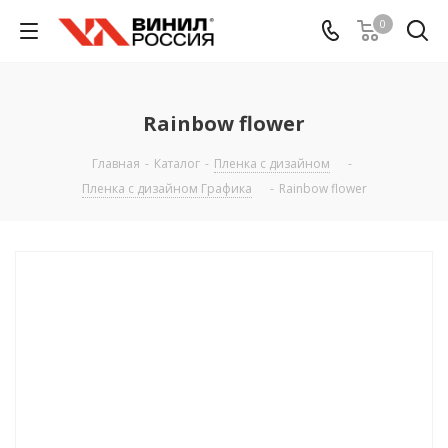
0
Rainbow flower
Главная
-
Каталог
-
Пленка с дизайном
-
Пленка с дизайном Графика
-
Rainbow flower