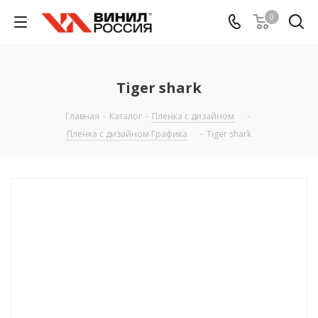
0
Tiger shark
Главная
-
Каталог
-
Пленка с дизайном
-
Пленка с дизайном Графика
-
Tiger shark