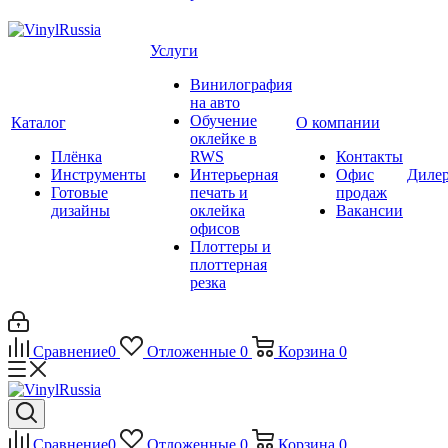
Услуги
Винилография
на авто
Обучение
Каталог
О компании
оклейке в
Плёнка
RWS
Контакты
Инструменты
Интерьерная
Офис
Диле
Готовые
печать и
продаж
дизайны
оклейка
Вакансии
офисов
Плоттеры и
плоттерная
резка
Сравнение
0
Отложенные
0
Корзина
0
Сравнение
0
Отложенные
0
Корзина
0