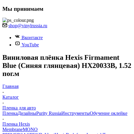
Мы принимаем
shop@vinylrussia.ru
Вконтакте
YouTube
Виниловая плёнка Hexis Firmament
Blue (Синяя глянцевая) HX20033B, 1.52
пог.м
Главная
-
Каталог
-
Пленка для авто
Пленка
Дизайны
Purity Russia
Инструменты
Обучение оклейке
-
Пленка Hexis
Membrane
MONO