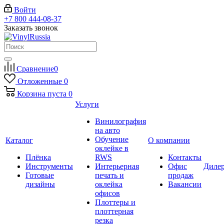
Войти
+7 800 444-08-37
Заказать звонок
Сравнение
0
Отложенные
0
Корзина
пуста
0
Услуги
Винилография
на авто
Обучение
Каталог
О компании
оклейке в
Плёнка
RWS
Контакты
Инструменты
Интерьерная
Офис
Диле
Готовые
печать и
продаж
дизайны
оклейка
Вакансии
офисов
Плоттеры и
плоттерная
резка