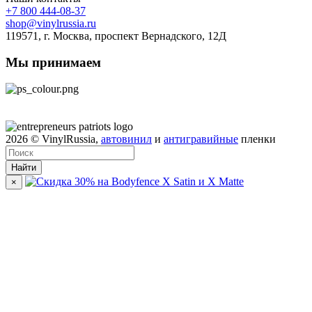
+7 800 444-08-37
shop@vinylrussia.ru
119571,
г. Москва
, проспект Вернадского, 12Д
Мы принимаем
2026
© VinylRussia,
автовинил
и
антигравийные
пленки
Найти
×