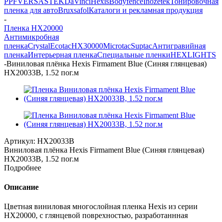
PPF
VERSA
STEK
DaVinci
Hexis
Bodyfence
Inozetek
Тонировочная
пленка для авто
Bruxsafol
Каталоги и рекламная продукция
-
Пленка HX20000
Антимикробная
пленка
Crystal
Ecotac
HX30000
Microtac
Suptac
Антигравийная
пленка
Интерьерная пленка
Специальные пленки
HEXLIGHTS
-
Виниловая плёнка Hexis Firmament Blue (Синяя глянцевая)
HX20033B, 1.52 пог.м
Артикул:
HX20033B
Виниловая плёнка Hexis Firmament Blue (Синяя глянцевая)
HX20033B, 1.52 пог.м
Подробнее
Описание
Цветная виниловая многослойная пленка Hexis из серии
НХ20000, с глянцевой поврехностью, разработаннная