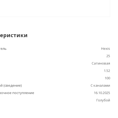
теристики
тель
Hexis
25
Сатиновая
1.52
100
й (сведение)
С каналами
очное поступление
16.10.2025
Голубой