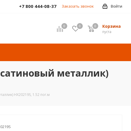
+7 800 444-08-37
Заказать звонок
Войти
Корзина
0
0
0
пуста
ой сатиновый металлик)
таллик) HX20219S, 1.52 пог.м
0219S