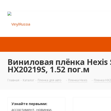
Виниловая плёнка Hexis 
HX20219S, 1.52 пог.м
Главная
-
Каталог
-
Пленка для авто
-
Пленка Hexis
-
Пленка HX
Узнайте первыми:
ассортимент, новинки,