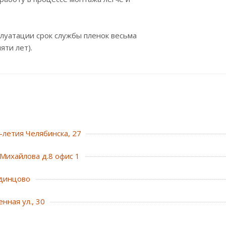
луатации срок службы пленок весьма
яти лет).
0-летия Челябинска, 27
Михайлова д.8 офис 1
динцово
нная ул., 30