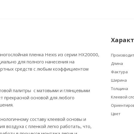
Харак
ногослойная пленка Hexis из серии НХ20000,
Производи
иально для полного нанесения на
Длина
ортных средств с любым коэффициентом
Фактура
Ширина
Толщина
овой палитры с матовыми и глянцевыми
Клеевой сло
т прекрасной основой для любого
шения.
Ориентиров
Цвет
нологичному составу клеевой основы и
я воздуха с пленкой легко работать, что,
работу в процессе монтажа легче и