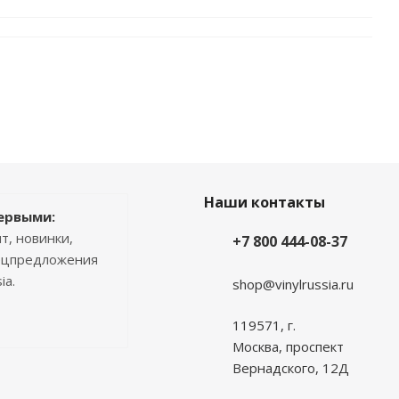
Наши контакты
ервыми:
т, новинки,
+7 800 444-08-37
пецпредложения
ia.
shop@vinylrussia.ru
119571,
г.
Москва
, проспект
Вернадского, 12Д