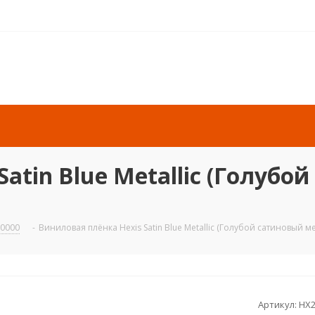
Satin Blue Metallic (Голуб
20000
-
Виниловая плёнка Hexis Satin Blue Metallic (Голубой сатиновый ме
Артикул:
HX2