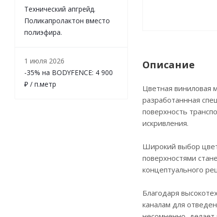
Технический апгрейд.
Поликапролактон вместо
полиэфира.
1 июля 2026
Описание
-35% на BODYFENCE: 4 900
₽ / п.метр
Цветная виниловая м
разработаннная спец
поверхность трансп
искривления.
Широкий выбор цвет
поверхностями стане
концептуального ре
Благодаря высокотех
каналам для отведени
несомненно, делает 