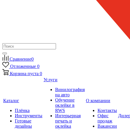
Сравнение
0
Отложенные
0
Корзина
пуста
0
Услуги
Винилография
на авто
Обучение
Каталог
О компании
оклейке в
Плёнка
RWS
Контакты
Инструменты
Интерьерная
Офис
Диле
Готовые
печать и
продаж
дизайны
оклейка
Вакансии