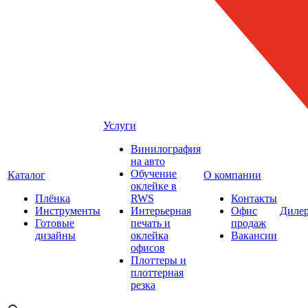
Услуги
Винилография
на авто
Обучение
Каталог
О компании
оклейке в
Плёнка
RWS
Контакты
Инструменты
Интерьерная
Офис
Диле
Готовые
печать и
продаж
дизайны
оклейка
Вакансии
офисов
Плоттеры и
плоттерная
резка