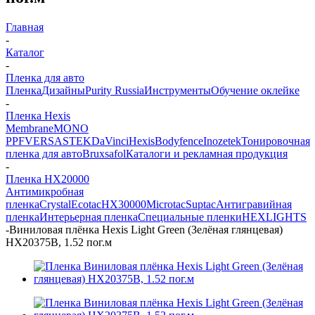
Главная
-
Каталог
-
Пленка для авто
Пленка
Дизайны
Purity Russia
Инструменты
Обучение оклейке
-
Пленка Hexis
Membrane
MONO
PPF
VERSA
STEK
DaVinci
Hexis
Bodyfence
Inozetek
Тонировочная
пленка для авто
Bruxsafol
Каталоги и рекламная продукция
-
Пленка HX20000
Антимикробная
пленка
Crystal
Ecotac
HX30000
Microtac
Suptac
Антигравийная
пленка
Интерьерная пленка
Специальные пленки
HEXLIGHTS
-
Виниловая плёнка Hexis Light Green (Зелёная глянцевая)
HX20375B, 1.52 пог.м