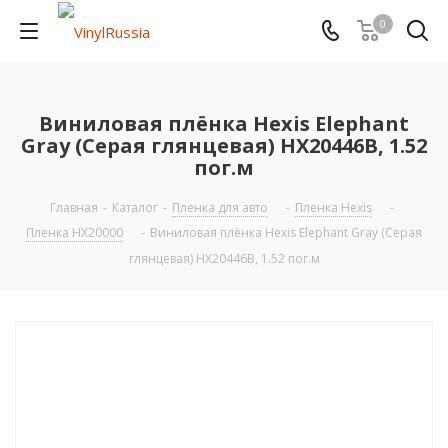
0
Виниловая плёнка Hexis Elephant
Gray (Серая глянцевая) HX20446B, 1.52
пог.м
Главная
-
Каталог
-
Пленка для авто
-
Пленка Hexis
-
Пленка HX20000
-
Виниловая плёнка Hexis Elephant Gray (Серая
глянцевая) HX20446B, 1.52 пог.м