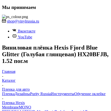
Мы принимаем
shop@vinylrussia.ru
Вконтакте
YouTube
Виниловая плёнка Hexis Fjord Blue
Glitter (Голубая глянцевая) HX20BFJB,
1.52 пог.м
Главная
-
Каталог
-
Пленка для авто
Пленка
Дизайны
Purity Russia
Инструменты
Обучение оклейке
-
Пленка Hexis
Membrane
MONO