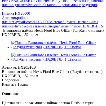
PPF
VERSA
STEK
DaVinci
Hexis
Bodyfence
Inozetek
Тонировочная
пленка для авто
Bruxsafol
Каталоги и рекламная продукция
-
Пленка HX20000
Антимикробная
пленка
Crystal
Ecotac
HX30000
Microtac
Suptac
Антигравийная
пленка
Интерьерная пленка
Специальные пленки
HEXLIGHTS
-
Виниловая плёнка Hexis Fjord Blue Glitter (Голубая глянцевая)
HX20BFJB, 1.52 пог.м
Артикул:
HX20BFJB
Виниловая плёнка Hexis Fjord Blue Glitter (Голубая глянцевая)
HX20BFJB, 1.52 пог.м
Подробнее
Купить в 1 клик
Описание
Цветная виниловая многослойная пленка Hexis из серии