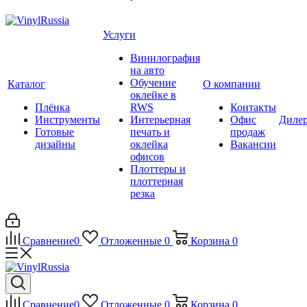
Услуги
Винилография
на авто
Обучение
Каталог
О компании
оклейке в
Плёнка
RWS
Контакты
Инструменты
Интерьерная
Офис
Диле
Готовые
печать и
продаж
дизайны
оклейка
Вакансии
офисов
Плоттеры и
плоттерная
резка
Сравнение
0
Отложенные
0
Корзина
0
Сравнение
0
Отложенные
0
Корзина
0