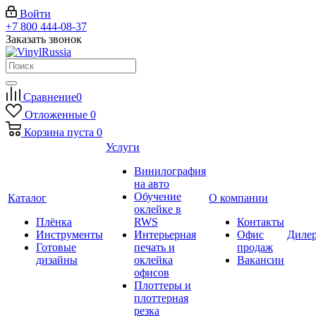
Войти
+7 800 444-08-37
Заказать звонок
Сравнение
0
Отложенные
0
Корзина
пуста
0
Услуги
Винилография
на авто
Обучение
Каталог
О компании
оклейке в
Плёнка
RWS
Контакты
Инструменты
Интерьерная
Офис
Диле
Готовые
печать и
продаж
дизайны
оклейка
Вакансии
офисов
Плоттеры и
плоттерная
резка